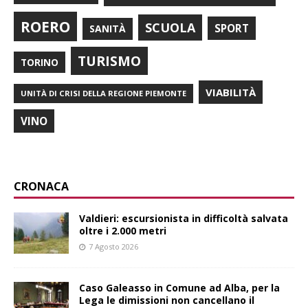
ROERO
SCUOLA
SPORT
SANITÀ
TURISMO
TORINO
VIABILITÀ
UNITÀ DI CRISI DELLA REGIONE PIEMONTE
VINO
CRONACA
Valdieri: escursionista in difficoltà salvata
oltre i 2.000 metri
7 Agosto 2026
Caso Galeasso in Comune ad Alba, per la
Lega le dimissioni non cancellano il