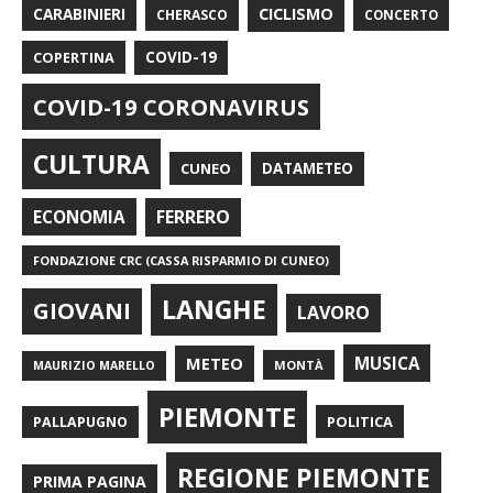
CARABINIERI
CICLISMO
CHERASCO
CONCERTO
COPERTINA
COVID-19
COVID-19 CORONAVIRUS
CULTURA
CUNEO
DATAMETEO
FERRERO
ECONOMIA
FONDAZIONE CRC (CASSA RISPARMIO DI CUNEO)
LANGHE
GIOVANI
LAVORO
METEO
MUSICA
MONTÀ
MAURIZIO MARELLO
PIEMONTE
POLITICA
PALLAPUGNO
REGIONE PIEMONTE
PRIMA PAGINA