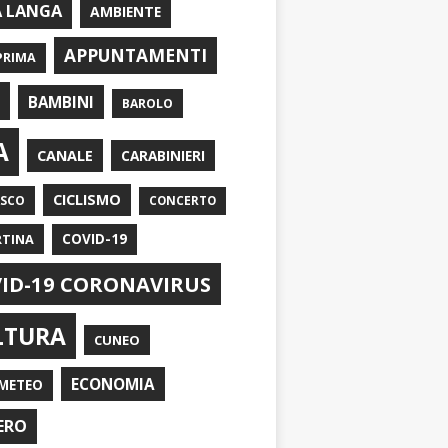
A LANGA
AMBIENTE
APPUNTAMENTI
PRIMA
I
BAMBINI
BAROLO
A
CANALE
CARABINIERI
CICLISMO
ASCO
CONCERTO
RTINA
COVID-19
ID-19 CORONAVIRUS
LTURA
CUNEO
ECONOMIA
METEO
ERO