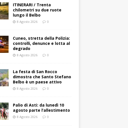
ITINERARI / Trenta
chilometri su due ruote
lungo il Belbo
8 Agosto 2026
0
Cuneo, stretta della Polizia:
controlli, denunce e lotta al
degrado
8 Agosto 2026
0
La festa di San Rocco
dimostra che Santo Stefano
Belbo è un paese attivo
8 Agosto 2026
0
Palio di Asti: da lunedì 10
agosto parte l’allestimento
8 Agosto 2026
0