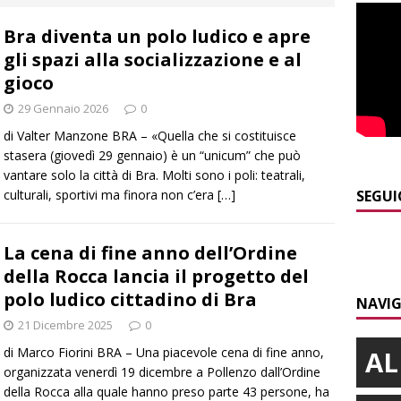
]
Modifiche alla viabilità a Scaparoni per i lavori della nuova
Bra diventa un polo ludico e apre
A
gli spazi alla socializzazione e al
]
ITINERARI / Trenta chilometri su due ruote lungo il Belbo
gioco
29 Gennaio 2026
0
]
Cuneo, stretta della Polizia: controlli, denunce e lotta al
di Valter Manzone BRA – «Quella che si costituisce
stasera (giovedì 29 gennaio) è un “unicum” che può
NACA
vantare solo la città di Bra. Molti sono i poli: teatrali,
]
La festa di San Rocco dimostra che Santo Stefano Belbo è un
culturali, sportivi ma finora non c’era
[…]
SEGUI
ANGHE
La cena di fine anno dell’Ordine
]
Succede a Trofarello, vede un ladro attraverso la telecamera e
della Rocca lancia il progetto del
CRONACA
polo ludico cittadino di Bra
NAVIG
21 Dicembre 2025
0
di Marco Fiorini BRA – Una piacevole cena di fine anno,
AL
organizzata venerdì 19 dicembre a Pollenzo dall’Ordine
della Rocca alla quale hanno preso parte 43 persone, ha