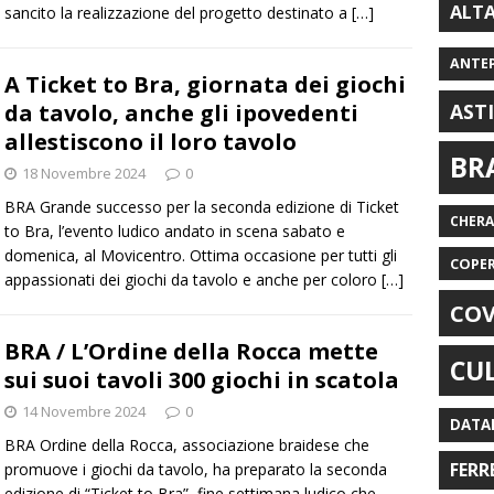
ALT
sancito la realizzazione del progetto destinato a
[…]
ANTE
A Ticket to Bra, giornata dei giochi
da tavolo, anche gli ipovedenti
AST
allestiscono il loro tavolo
BR
18 Novembre 2024
0
BRA Grande successo per la seconda edizione di Ticket
CHER
to Bra, l’evento ludico andato in scena sabato e
domenica, al Movicentro. Ottima occasione per tutti gli
COPE
appassionati dei giochi da tavolo e anche per coloro
[…]
COV
BRA / L’Ordine della Rocca mette
CU
sui suoi tavoli 300 giochi in scatola
14 Novembre 2024
0
DATA
BRA Ordine della Rocca, associazione braidese che
FERR
promuove i giochi da tavolo, ha preparato la seconda
edizione di “Ticket to Bra”, fine settimana ludico che