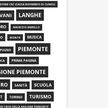
IONE CRC (CASSA RISPARMIO DI CUNEO)
LANGHE
VANI
ORO
MAURIZIO MARELLO
EO
MUSICA
MONTÀ
PIEMONTE
APUGNO
PRIMA PAGINA
ICA
GIONE PIEMONTE
ERO
SCUOLA
SANITÀ
TURISMO
RT
TORINO
DI CRISI DELLA REGIONE PIEMONTE