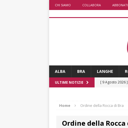
CHI SIAMO
COLLABORA
ABBONATI
ALBA
BRA
LANGHE
R
[ 9 Agosto 2026 
ULTIME NOTIZIE
[ 8 Agosto 2026 
rotonda al Gallo
Home
Ordine della Rocca di Bra
[ 8 Agosto 2026 
Ordine della Rocca 
fiducia dei client