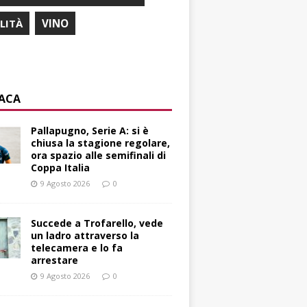
ILITÀ
VINO
ACA
Pallapugno, Serie A: si è
chiusa la stagione regolare,
ora spazio alle semifinali di
Coppa Italia
9 Agosto 2026
0
Succede a Trofarello, vede
un ladro attraverso la
telecamera e lo fa
arrestare
9 Agosto 2026
0