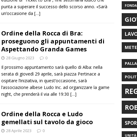
FONDAZ
punta a superare il successo dello scorso anno. «Sarà
un’occasione da
[…]
GIO
Ordine della Rocca di Bra:
LAV
proseguono gli appuntamenti di
MET
Aspettando Granda Games
28 Giugno 2023
0
PALL
Il prossimo appuntamento sarà quello di Alba: nella
serata di giovedì 29 aprile, sarà piazza Pertinace a
POLIT
ospitare l’iniziativa, in quest’occasione, sarà
l’associazione albese Ludo Inc. ad organizzare la game
RE
night, che prenderà il via alle 19:30
[…]
RO
Ordine della Rocca e Ludo
gemellati sul tavolo da gioco
SPO
28 Aprile 2023
0
UNITÀ 