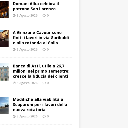
Domani Alba celebra il
patrono San Lorenzo
9 Agosto 2026
0
A Grinzane Cavour sono
finiti i lavori in via Garibaldi
e alla rotonda al Gallo
8 Agosto 2026
0
Banca di Asti, utile a 26,7
milioni nel primo semestre:
cresce la fiducia dei clienti
8 Agosto 2026
0
Modifiche alla viabilità a
Scaparoni per i lavori della
nuova rotatoria
8 Agosto 2026
0