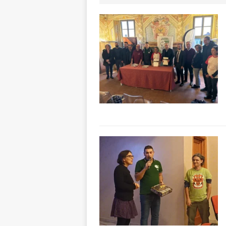
[ 8 Agosto 2026 
rotatoria
ALB
[ 8 Agosto 2026 
LANGHE
[ 8 Agosto 2026 
degrado
CRO
[ 8 Agosto 2026 
paese attivo
L
[ 9 Agosto 2026 
lo fa arrestare