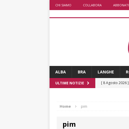
CHI SIAMO
COLLABORA
ABBONATI
ALBA
BRA
LANGHE
R
[ 8 Agosto 2026 
ULTIME NOTIZIE
ALBA
[ 7 Agosto 2026 
Home
pim
[ 7 Agosto 2026 
pim
CRONACA