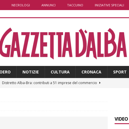
NECROLOGI
ANNUNCI
TACCUINO
INIZIATIVE SPECIALI
OERO
NOTIZIE
CULTURA
CRONACA
SPORT
]
Distretto Alba-Bra: contributi a 51 imprese del commercio
]
Rotary Club Bra: arriva il “Premio per l’Eccellenza”
BRA
]
Valdieri: escursionista in difficoltà salvata oltre i 2.000 metri
VIDEO