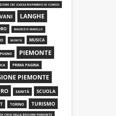
IONE CRC (CASSA RISPARMIO DI CUNEO)
LANGHE
VANI
ORO
MAURIZIO MARELLO
EO
MUSICA
MONTÀ
PIEMONTE
APUGNO
PRIMA PAGINA
ICA
GIONE PIEMONTE
ERO
SCUOLA
SANITÀ
TURISMO
RT
TORINO
DI CRISI DELLA REGIONE PIEMONTE