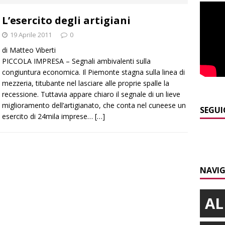
]
Caso Galeasso in Comune ad Alba, per la Lega le dimissioni
L’esercito degli artigiani
l problema politico
ALBA
19 Aprile 2011
0
]
ITINERARI / La ciclabile del Ponente ligure sui vecchi binari
di Matteo Viberti
PICCOLA IMPRESA – Segnali ambivalenti sulla
congiuntura economica. Il Piemonte stagna sulla linea di
]
Maltempo a Monticello d’Alba: crolla un palo dell’illuminazione
mezzeria, titubante nel lasciare alle proprie spalle la
PRIMO PIANO
recessione. Tuttavia appare chiaro il segnale di un lieve
miglioramento dell’artigianato, che conta nel cuneese un
]
Abitare il piemontese / La parola della settimana è Bifa
SEGUI
esercito di 24mila imprese…
[…]
]
La magia della Notte delle stelle: ad Alba è tutto pronto per
LBA
NAVIG
AL