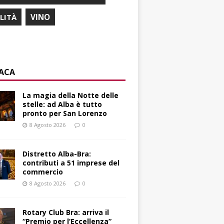
ILITÀ
VINO
ACA
La magia della Notte delle
stelle: ad Alba è tutto
pronto per San Lorenzo
8 Agosto 2026
0
Distretto Alba-Bra:
contributi a 51 imprese del
commercio
8 Agosto 2026
0
Rotary Club Bra: arriva il
“Premio per l’Eccellenza”