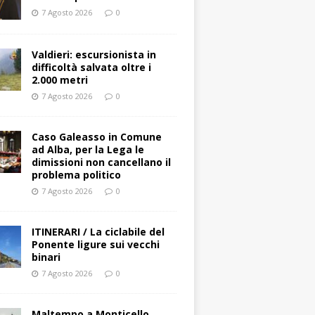
7 Agosto 2026
0
Valdieri: escursionista in
difficoltà salvata oltre i
2.000 metri
7 Agosto 2026
0
Caso Galeasso in Comune
ad Alba, per la Lega le
dimissioni non cancellano il
problema politico
7 Agosto 2026
0
ITINERARI / La ciclabile del
Ponente ligure sui vecchi
binari
7 Agosto 2026
0
Maltempo a Monticello