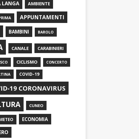
A LANGA
AMBIENTE
APPUNTAMENTI
PRIMA
I
BAMBINI
BAROLO
A
CANALE
CARABINIERI
CICLISMO
ASCO
CONCERTO
RTINA
COVID-19
ID-19 CORONAVIRUS
LTURA
CUNEO
ECONOMIA
METEO
ERO