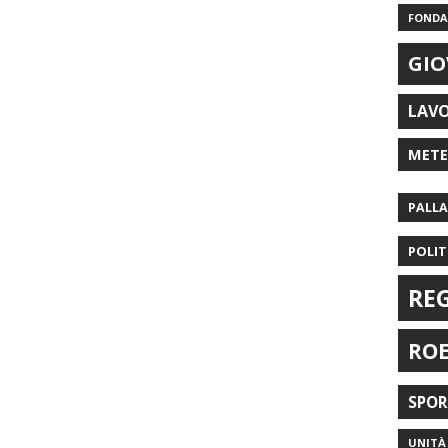
FONDAZ
GIO
LAV
MET
PALL
POLIT
RE
RO
SPO
UNITÀ 