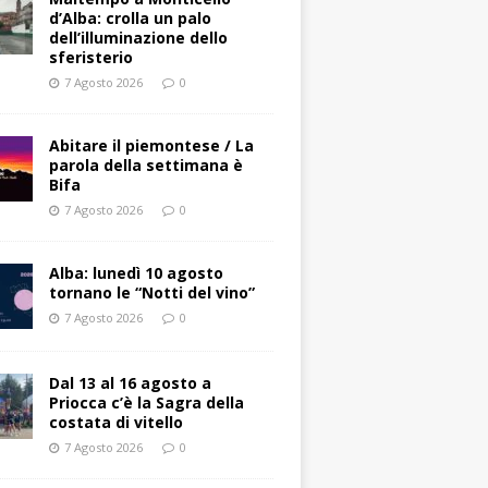
d’Alba: crolla un palo
dell’illuminazione dello
sferisterio
7 Agosto 2026
0
Abitare il piemontese / La
parola della settimana è
Bifa
7 Agosto 2026
0
Alba: lunedì 10 agosto
tornano le “Notti del vino”
7 Agosto 2026
0
Dal 13 al 16 agosto a
Priocca c’è la Sagra della
costata di vitello
7 Agosto 2026
0