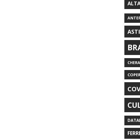
ALT
ANTE
AST
BR
CHER
COPE
COV
CU
DATA
FERR