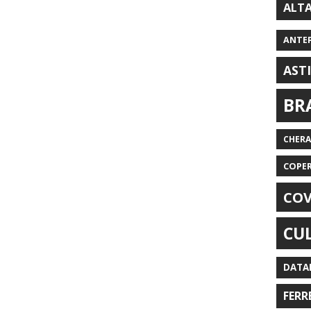
ALT
ANTE
AST
BR
CHER
COPE
COV
CU
DATA
FERR