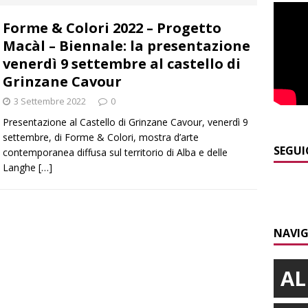
]
ITINERARI / L’Alta via del sale: la strada commerciale attraverso
Forme & Colori 2022 – Progetto
a e Liguria
ALTRE NOTIZIE
Macàl – Biennale: la presentazione
]
Piemonte Film TV Fund: 13 progetti finanziati con 4 milioni
venerdì 9 settembre al castello di
Grinzane Cavour
]
Ortofrutta, anche il Piemonte in crisi tra caldo e grandine
3 Settembre 2022
0
Presentazione al Castello di Grinzane Cavour, venerdì 9
settembre, di Forme & Colori, mostra d’arte
]
Aib Piemonte in Calabria: prosegue la missione contro gli
SEGUI
contemporanea diffusa sul territorio di Alba e delle
Langhe
[…]
 NOTIZIE
]
Clavesana, indagine su amministratori, professionisti e
ti falso, peculato e detenzione illecita di armi
CRONACA
NAVIG
AL