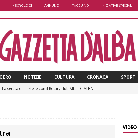
NECROLOGI
ANNUNCI
TACCUINO
INIZIATIVE SPECIALI
OERO
NOTIZIE
CULTURA
CRONACA
SPORT
]
La serata delle stelle con il Rotary club Alba
ALBA
]
Yoko Yamada la comicità che non cerca risposte ma invita a
]
Pollenzo, l’acquedotto romano trova finalmente una “nuova
VIDEO
tra