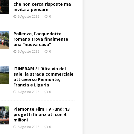
che non cerca risposte ma
invita a pensare
6 Agosto 2026
0
Pollenzo, l’acquedotto
romano trova finalmente
una “nuova casa”
6 Agosto 2026
0
ITINERARI / L’Alta via del
sale: la strada commerciale
attraverso Piemonte,
Francia e Liguria
6 Agosto 2026
0
Piemonte Film TV Fund: 13
progetti finanziati con 4
milioni
5 Agosto 2026
0