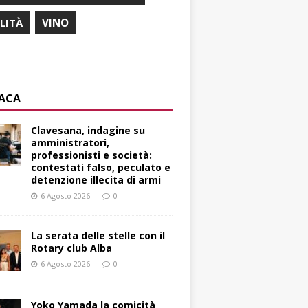
ILITÀ
VINO
ACA
Clavesana, indagine su
amministratori,
professionisti e società:
contestati falso, peculato e
detenzione illecita di armi
6 Agosto 2026
0
La serata delle stelle con il
Rotary club Alba
6 Agosto 2026
0
Yoko Yamada la comicità