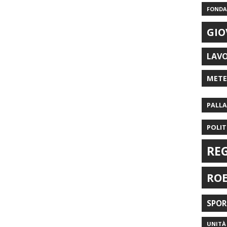
FONDAZ
GIO
LAV
MET
PALL
POLIT
RE
RO
SPO
UNITÀ 