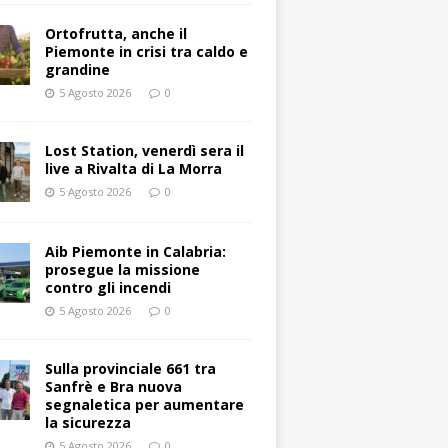
Ortofrutta, anche il
Piemonte in crisi tra caldo e
grandine
5 Agosto 2026
0
Lost Station, venerdì sera il
live a Rivalta di La Morra
5 Agosto 2026
0
Aib Piemonte in Calabria:
prosegue la missione
contro gli incendi
5 Agosto 2026
0
Sulla provinciale 661 tra
Sanfrè e Bra nuova
segnaletica per aumentare
la sicurezza
5 Agosto 2026
0