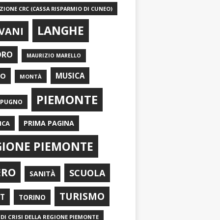
IONE CRC (CASSA RISPARMIO DI CUNEO)
LANGHE
VANI
ORO
MAURIZIO MARELLO
EO
MUSICA
MONTÀ
PIEMONTE
APUGNO
PRIMA PAGINA
ICA
GIONE PIEMONTE
ERO
SCUOLA
SANITÀ
TURISMO
RT
TORINO
DI CRISI DELLA REGIONE PIEMONTE