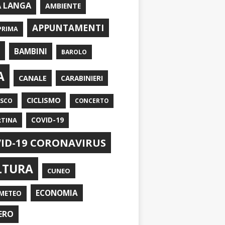
A LANGA
AMBIENTE
APPUNTAMENTI
PRIMA
I
BAMBINI
BAROLO
A
CANALE
CARABINIERI
CICLISMO
ASCO
CONCERTO
RTINA
COVID-19
ID-19 CORONAVIRUS
LTURA
CUNEO
ECONOMIA
METEO
ERO