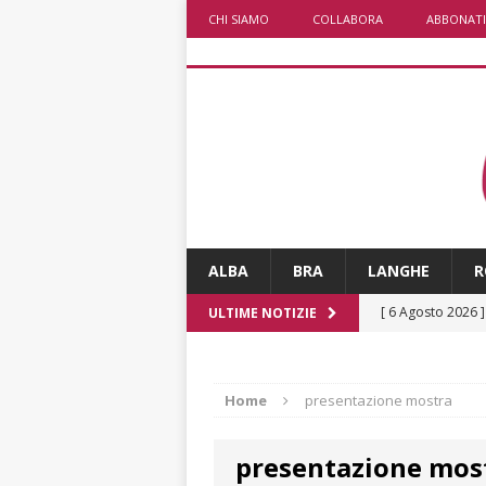
CHI SIAMO
COLLABORA
ABBONATI
ALBA
BRA
LANGHE
R
[ 6 Agosto 2026 
ULTIME NOTIZIE
[ 6 Agosto 2026 
pensare
ALBA
Home
presentazione mostra
[ 6 Agosto 2026 
presentazione mos
casa”
BRA