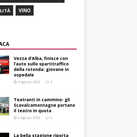
ILITÀ
VINO
ACA
Vezza d’Alba, finisce con
l’auto sullo spartitraffico
della rotonda: giovane in
ospedale
6 Agosto 2026
0
Teatranti in cammino: gli
Scavalcamontagne portano
il teatro in quota
6 Agosto 2026
0
La bella stagione riporta