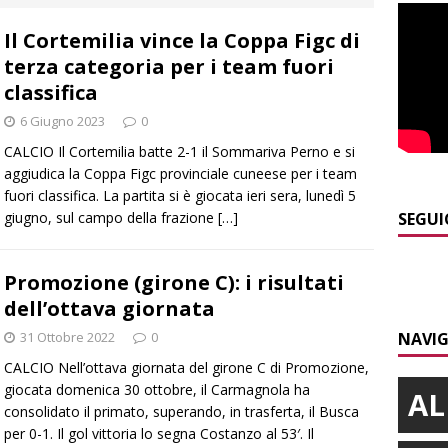
collina di Pino torinese
ALBA
Il Cortemilia vince la Coppa Figc di
]
Incendio a Valdieri, trasferiti per precauzione gli scout
terza categoria per i team fuori
BA
classifica
]
Palio di Asti, Andrea Calamassi confermato mossiere per
6 Giugno 2023
0
ALTRE NOTIZIE
CALCIO Il Cortemilia batte 2-1 il Sommariva Perno e si
aggiudica la Coppa Figc provinciale cuneese per i team
]
Nidi comunali: coinvolti 77 Comuni piemontesi, dalla Regione
fuori classifica. La partita si è giocata ieri sera, lunedì 5
o per ampliare gli orari dei servizi a parità di tariffa
BRA
giugno, sul campo della frazione
[…]
SEGUI
]
Vezza d’Alba, finisce con l’auto sullo spartitraffico della
Promozione (girone C): i risultati
e in ospedale
CRONACA
dell’ottava giornata
]
La bella stagione riporta l’allarme sulle strade: cresce il
31 Ottobre 2022
0
NAVIG
 NOTIZIE
CALCIO Nell’ottava giornata del girone C di Promozione,
giocata domenica 30 ottobre, il Carmagnola ha
AL
consolidato il primato, superando, in trasferta, il Busca
per 0-1. Il gol vittoria lo segna Costanzo al 53′. Il