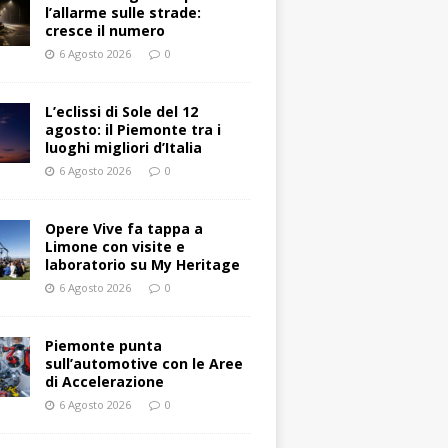
l’allarme sulle strade:
cresce il numero
6 Agosto 2026
0
L’eclissi di Sole del 12
agosto: il Piemonte tra i
luoghi migliori d’Italia
6 Agosto 2026
0
Opere Vive fa tappa a
Limone con visite e
laboratorio su My Heritage
6 Agosto 2026
0
Piemonte punta
sull’automotive con le Aree
di Accelerazione
6 Agosto 2026
0