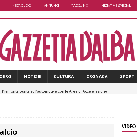
NECROLOGI
ANNUNCI
TACCUINO
INIZIATIVE SPECIALI
OERO
NOTIZIE
CULTURA
CRONACA
SPORT
]
Piemonte punta sull’automotive con le Aree di Accelerazione
E
]
Dimissioni in Consiglio comunale ad Alba, Galeasso lascia:
 d’interessi»
ALBA
VIDEO
alcio
]
ITINERARI / In gita a Infini.To, il sorprendente museo e