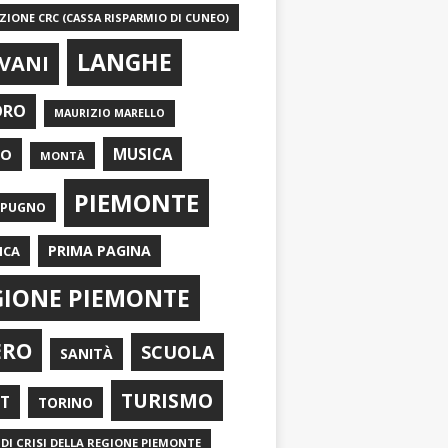
IONE CRC (CASSA RISPARMIO DI CUNEO)
LANGHE
VANI
ORO
MAURIZIO MARELLO
EO
MUSICA
MONTÀ
PIEMONTE
APUGNO
PRIMA PAGINA
ICA
GIONE PIEMONTE
ERO
SCUOLA
SANITÀ
TURISMO
RT
TORINO
DI CRISI DELLA REGIONE PIEMONTE