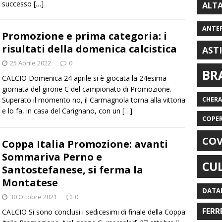
successo
[…]
ALT
ANTE
Promozione e prima categoria: i
risultati della domenica calcistica
AST
25 Aprile 2022
0
BR
CALCIO Domenica 24 aprile si è giocata la 24esima
giornata del girone C del campionato di Promozione.
Superato il momento no, il Carmagnola torna alla vittoria
CHER
e lo fa, in casa del Carignano, con un
[…]
COPE
COV
Coppa Italia Promozione: avanti
Sommariva Perno e
CU
Santostefanese, si ferma la
Montatese
DATA
30 Ottobre 2021
0
FERR
CALCIO Si sono conclusi i sedicesimi di finale della Coppa