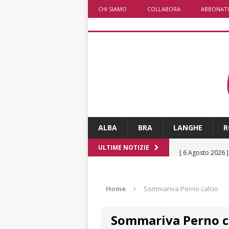
CHI SIAMO
COLLABORA
ABBONATI
ALBA
BRA
LANGHE
R
[ 6 Agosto 2026 
ULTIME NOTIZIE
ALTRE NOTIZI
[ 6 Agosto 2026 
Home
Sommariva Perno calcio
«Nessun conflitto
Sommariva Perno c
[ 6 Agosto 2026 