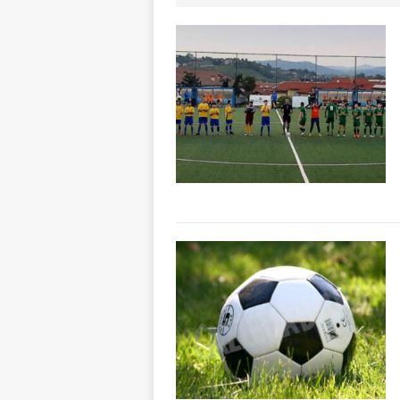
planetario sulla 
[ 6 Agosto 2026 
dell’Alba 7
AL
[ 6 Agosto 2026 
l’edizione 2026
[ 6 Agosto 2026 
1,5 milioni di eur
[ 6 Agosto 2026 
rotonda: giovan
[ 6 Agosto 2026 
numero
ALTRE