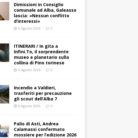
Dimissioni in Consiglio
comunale ad Alba, Galeasso
lascia: «Nessun conflitto
d’interessi»
6 Agosto 2026
0
ITINERARI / In gita a
Infini.To, il sorprendente
museo e planetario sulla
collina di Pino torinese
6 Agosto 2026
0
Incendio a Valdieri,
trasferiti per precauzione
gli scout dell’Alba 7
6 Agosto 2026
0
Palio di Asti, Andrea
Calamassi confermato
mossiere per l’edizione 2026