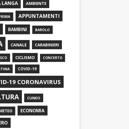
A LANGA
AMBIENTE
APPUNTAMENTI
PRIMA
I
BAMBINI
BAROLO
A
CANALE
CARABINIERI
CICLISMO
ASCO
CONCERTO
RTINA
COVID-19
ID-19 CORONAVIRUS
LTURA
CUNEO
ECONOMIA
METEO
ERO