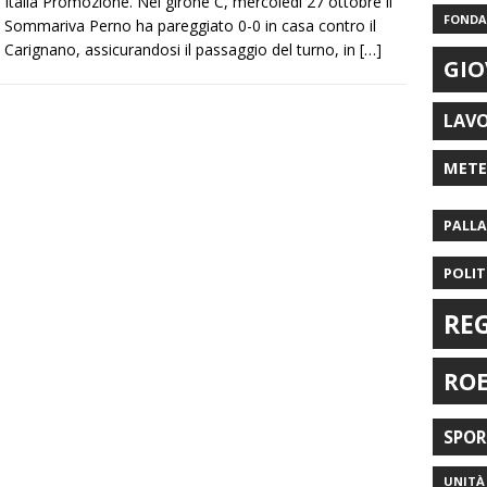
Italia Promozione. Nel girone C, mercoledì 27 ottobre il
FONDAZ
Sommariva Perno ha pareggiato 0-0 in casa contro il
Carignano, assicurandosi il passaggio del turno, in
[…]
GIO
LAV
MET
PALL
POLIT
RE
RO
SPO
UNITÀ 