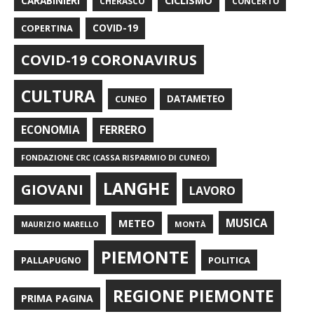
CARABINIERI
CICLISMO
CHERASCO
CONCERTO
COPERTINA
COVID-19
COVID-19 CORONAVIRUS
CULTURA
CUNEO
DATAMETEO
FERRERO
ECONOMIA
FONDAZIONE CRC (CASSA RISPARMIO DI CUNEO)
LANGHE
GIOVANI
LAVORO
METEO
MUSICA
MONTÀ
MAURIZIO MARELLO
PIEMONTE
POLITICA
PALLAPUGNO
REGIONE PIEMONTE
PRIMA PAGINA