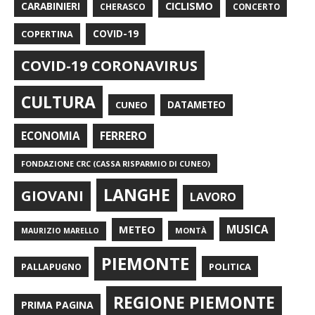
CARABINIERI
CICLISMO
CHERASCO
CONCERTO
COPERTINA
COVID-19
COVID-19 CORONAVIRUS
CULTURA
CUNEO
DATAMETEO
FERRERO
ECONOMIA
FONDAZIONE CRC (CASSA RISPARMIO DI CUNEO)
LANGHE
GIOVANI
LAVORO
METEO
MUSICA
MONTÀ
MAURIZIO MARELLO
PIEMONTE
POLITICA
PALLAPUGNO
REGIONE PIEMONTE
PRIMA PAGINA