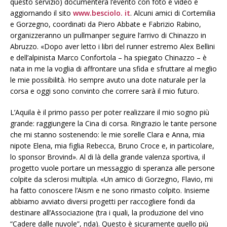
questo servizio) documenterà l’evento con foto e video e
aggiornando il sito
www.besciolo. it
. Alcuni amici di Cortemilia
e Gorzegno, coordinati da Piero Abbate e Fabrizio Rabino,
organizzeranno un pullmanper seguire l’arrivo di Chinazzo in
Abruzzo. «Dopo aver letto i libri del runner estremo Alex Bellini
e dell’alpinista Marco Confortola – ha spiegato Chinazzo – è
nata in me la voglia di affrontare una sfida e sfruttare al meglio
le mie possibilità. Ho sempre avuto una dote naturale per la
corsa e oggi sono convinto che correre sarà il mio futuro.
L’Aquila è il primo passo per poter realizzare il mio sogno più
grande: raggiungere la Cina di corsa. Ringrazio le tante persone
che mi stanno sostenendo: le mie sorelle Clara e Anna, mia
nipote Elena, mia figlia Rebecca, Bruno Croce e, in particolare,
lo sponsor Brovind». Al di là della grande valenza sportiva, il
progetto vuole portare un messaggio di speranza alle persone
colpite da sclerosi multipla. «Un amico di Gorzegno, Flavio, mi
ha fatto conoscere l’Aism e ne sono rimasto colpito. Insieme
abbiamo avviato diversi progetti per raccogliere fondi da
destinare all’Associazione (tra i quali, la produzione del vino
“Cadere dalle nuvole”, nda). Questo è sicuramente quello più