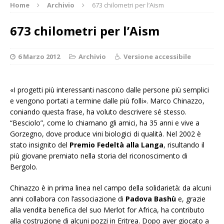
Home
Archivio
673 chilometri per l’Aism
673 chilometri per l’Aism
6 Marzo 2012
Archivio
Versione accessibile
«I progetti più interessanti nascono dalle persone più semplici
e vengono portati a termine dalle più folli». Marco Chinazzo,
coniando questa frase, ha voluto descrivere sé stesso.
“Besciolo”, come lo chiamano gli amici, ha 35 anni e vive a
Gorzegno, dove produce vini biologici di qualità. Nel 2002 è
stato insignito del
Premio Fedeltà alla Langa
, risultando il
più giovane premiato nella storia del riconoscimento di
Bergolo.
Chinazzo è in prima linea nel campo della solidarietà: da alcuni
anni collabora con l’associazione di
Padova Bashù
e, grazie
alla vendita benefica del suo Merlot for Africa, ha contributo
alla costruzione di alcuni pozzi in Eritrea. Dopo aver giocato a