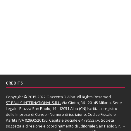
CREDITS
Copyright © 2015-2022 Gazzetta D'Alba. All Rights Reserved.
ST PAULS INTERNATIONAL S.R.L.
Via Giotto, 36 - 20145 Milano. Sede
Legale: Piazza San Paolo, 14 - 12051 Alba (CN) Iscritta al registro
delle Imprese di Cuneo - Numero di iscrizione, Codice Fiscale e
Partita IVA 02860520150. Capitale Sociale € 479.552 i.v. Società
soggetta a direzione e coordinamento di
Editoriale San Paolo
S.r.l.
-