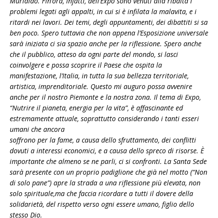
Murialdo. Fin’ora, infatti, dell’Expo sono venuti alla ribalta i
problemi legati agli appalti, in cui si è infilata la malavita, e i
ritardi nei lavori. Dei temi, degli appuntamenti, dei dibattiti si sa
ben poco. Spero tuttavia che non appena l’Esposizione universale
sarà iniziata ci sia spazio anche per la riflessione. Spero anche
che il pubblico, atteso da ogni parte del mondo, si lasci
coinvolgere e possa scoprire il Paese che ospita la
manifestazione, l’Italia, in tutta la sua bellezza territoriale,
artistica, imprenditoriale. Questo mi auguro possa avvenire
anche per il nostro Piemonte e la nostra zona. Il tema di Expo,
“Nutrire il pianeta, energia per la vita”, è affascinante ed
estremamente attuale, soprattutto considerando i tanti esseri
umani che ancora
soffrono per la fame, a causa dello sfruttamento, dei conflitti
dovuti a interessi economici, e a causa dello spreco di risorse. È
importante che almeno se ne parli, ci si confronti. La Santa Sede
sarà presente con un proprio padiglione che già nel motto (“Non
di solo pane”) apre la strada a una riflessione più elevata, non
solo spirituale,ma che faccia ricordare a tutti il dovere della
solidarietà, del rispetto verso ogni essere umano, figlio dello
stesso Dio.