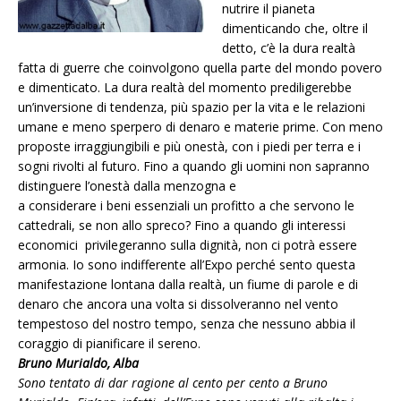
nutrire il pianeta
dimenticando che, oltre il
detto, c’è la dura realtà
fatta di guerre che coinvolgono quella parte del mondo povero
e dimenticato. La dura realtà del momento prediligerebbe
un’inversione di tendenza, più spazio per la vita e le relazioni
umane e meno sperpero di denaro e materie prime. Con meno
proposte irraggiungibili e più onestà, con i piedi per terra e i
sogni rivolti al futuro. Fino a quando gli uomini non sapranno
distinguere l’onestà dalla menzogna e
a considerare i beni essenziali un profitto a che servono le
cattedrali, se non allo spreco? Fino a quando gli interessi
economici privilegeranno sulla dignità, non ci potrà essere
armonia. Io sono indifferente all’Expo perché sento questa
manifestazione lontana dalla realtà, un fiume di parole e di
denaro che ancora una volta si dissolveranno nel vento
tempestoso del nostro tempo, senza che nessuno abbia il
coraggio di pianificare il sereno.
Bruno Murialdo, Alba
Sono tentato di dar ragione al cento per cento a Bruno