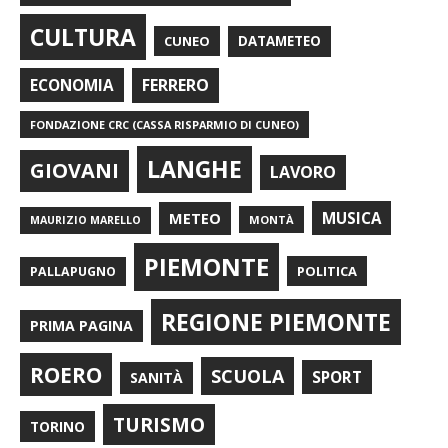
CULTURA
CUNEO
DATAMETEO
FERRERO
ECONOMIA
FONDAZIONE CRC (CASSA RISPARMIO DI CUNEO)
LANGHE
GIOVANI
LAVORO
METEO
MUSICA
MONTÀ
MAURIZIO MARELLO
PIEMONTE
POLITICA
PALLAPUGNO
REGIONE PIEMONTE
PRIMA PAGINA
ROERO
SCUOLA
SPORT
SANITÀ
TURISMO
TORINO