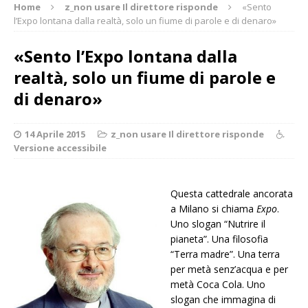
Home
z_non usare Il direttore risponde
«Sento
l’Expo lontana dalla realtà, solo un fiume di parole e di denaro»
«Sento l’Expo lontana dalla
realtà, solo un fiume di parole e
di denaro»
14 Aprile 2015
z_non usare Il direttore risponde
Versione accessibile
Questa cattedrale ancorata
a Milano si chiama
Expo
.
Uno slogan “Nutrire il
pianeta”. Una filosofia
“Terra madre”. Una terra
per metà senz’acqua e per
metà Coca Cola. Uno
slogan che immagina di