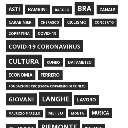
BRA
ASTI
BAMBINI
CANALE
BAROLO
CARABINIERI
CICLISMO
CHERASCO
CONCERTO
COPERTINA
COVID-19
COVID-19 CORONAVIRUS
CULTURA
CUNEO
DATAMETEO
FERRERO
ECONOMIA
FONDAZIONE CRC (CASSA RISPARMIO DI CUNEO)
LANGHE
GIOVANI
LAVORO
METEO
MUSICA
MONTÀ
MAURIZIO MARELLO
PIEMONTE