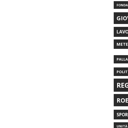
FONDAZ
GIO
LAV
MET
PALL
POLIT
RE
RO
SPO
UNITÀ 