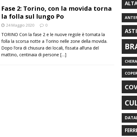
ALT
Fase 2: Torino, con la movida torna
la folla sul lungo Po
ANTE
24 Maggio 2020
0
AST
TORINO Con la fase 2 e le nuove regole è tornata la
folla la scorsa notte a Torino nelle zone della movida.
BR
Dopo l’ora di chiusura dei locali, fissata all’una del
mattino, centinaia di persone
[…]
CHER
COPE
COV
CU
DATA
FERR