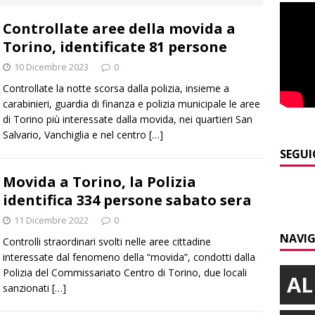
 NOTIZIE
Controllate aree della movida a
]
Sulla provinciale 661 tra Sanfrè e Bra nuova segnaletica per
Torino, identificate 81 persone
curezza
BRA
10 Dicembre 2023
0
]
Serie D, secondo test per il Bra Calcio: sfida con la Sanremese
Controllate la notte scorsa dalla polizia, insieme a
carabinieri, guardia di finanza e polizia municipale le aree
di Torino più interessate dalla movida, nei quartieri San
]
ITINERARI / Valle Varaita: camminare in compagnia dei
Salvario, Vanchiglia e nel centro
[…]
folletti dispettosi
ALTRE NOTIZIE
SEGUI
]
Incidente in viale Madonna dei Fiori a Bra, un ferito a Verduno
Movida a Torino, la Polizia
identifica 334 persone sabato sera
11 Dicembre 2022
0
]
ITINERARI / L’Alta via del sale: la strada commerciale attraverso
NAVIG
Controlli straordinari svolti nelle aree cittadine
a e Liguria
ALTRE NOTIZIE
interessate dal fenomeno della “movida”, condotti dalla
Polizia del Commissariato Centro di Torino, due locali
AL
sanzionati
[…]