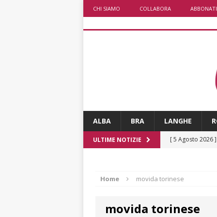
CHI SIAMO
COLLABORA
ABBONATI
ALBA
BRA
LANGHE
R
[ 5 Agosto 2026 
ULTIME NOTIZIE
CULTURA
[ 5 Agosto 2026 
Home
movida torinese
ALTRE NOTIZIE
movida torinese
[ 5 Agosto 2026 