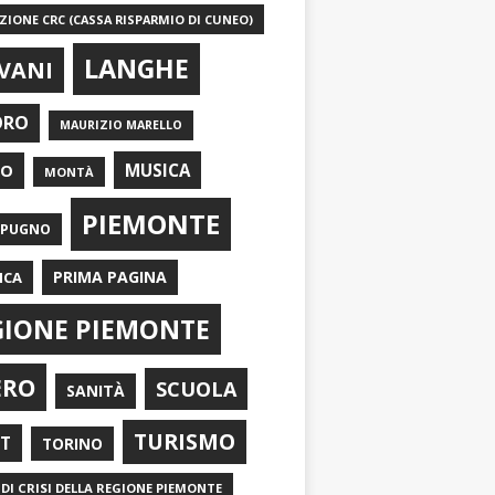
IONE CRC (CASSA RISPARMIO DI CUNEO)
LANGHE
VANI
ORO
MAURIZIO MARELLO
EO
MUSICA
MONTÀ
PIEMONTE
APUGNO
PRIMA PAGINA
ICA
GIONE PIEMONTE
ERO
SCUOLA
SANITÀ
TURISMO
RT
TORINO
DI CRISI DELLA REGIONE PIEMONTE