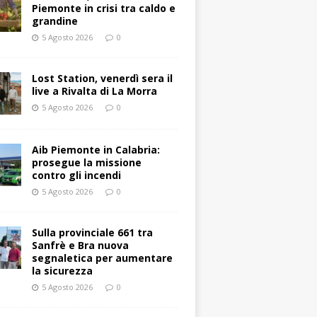
Piemonte in crisi tra caldo e
grandine
5 Agosto 2026
0
Lost Station, venerdì sera il
live a Rivalta di La Morra
5 Agosto 2026
0
Aib Piemonte in Calabria:
prosegue la missione
contro gli incendi
5 Agosto 2026
0
Sulla provinciale 661 tra
Sanfrè e Bra nuova
segnaletica per aumentare
la sicurezza
5 Agosto 2026
0