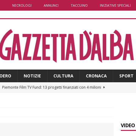
NECROLOGI
ANNUNCI
TACCUINO
INIZIATIVE SPECIALI
OERO
NOTIZIE
CULTURA
CRONACA
SPORT
]
Piemonte Film TV Fund: 13 progetti finanziati con 4 milioni
]
Ortofrutta, anche il Piemonte in crisi tra caldo e grandine
VIDEO
]
Aib Piemonte in Calabria: prosegue la missione contro gli