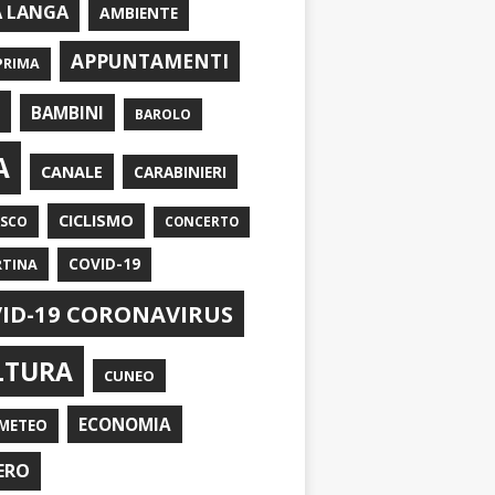
A LANGA
AMBIENTE
APPUNTAMENTI
PRIMA
I
BAMBINI
BAROLO
A
CANALE
CARABINIERI
CICLISMO
ASCO
CONCERTO
RTINA
COVID-19
ID-19 CORONAVIRUS
LTURA
CUNEO
ECONOMIA
METEO
ERO