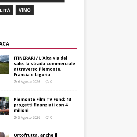
ILITÀ
VINO
ACA
ITINERARI / L’Alta via del
sale: la strada commerciale
attraverso Piemonte,
Francia e Liguria
6 Agosto 2026
0
Piemonte Film TV Fund: 13
progetti finanziati con 4
milioni
5 Agosto 2026
0
Ortofrutta, anche il