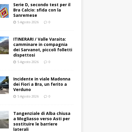
Serie D, secondo test per il
Bra Calcio: sfida con la
Sanremese
5 Agosto 2026
0
ITINERARI / Valle Varaita:
camminare in compagnia
dei Sarvanot, piccoli folletti
dispettosi
5 Agosto 2026
0
Incidente in viale Madonna
dei Fiori a Bra, un ferito a
Verduno
5 Agosto 2026
0
Tangenziale di Alba chiusa
a Mogliasso verso Asti per
sostituire le barriere
laterali