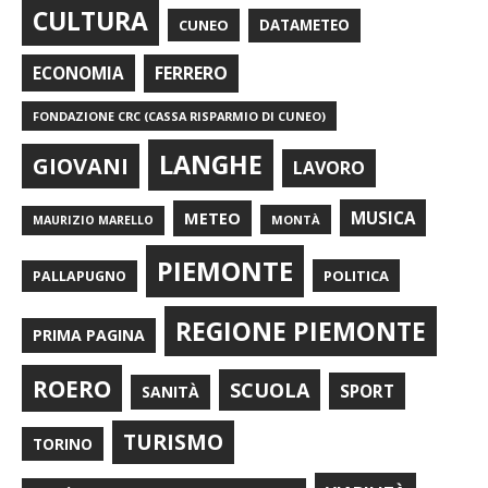
CULTURA
CUNEO
DATAMETEO
FERRERO
ECONOMIA
FONDAZIONE CRC (CASSA RISPARMIO DI CUNEO)
LANGHE
GIOVANI
LAVORO
METEO
MUSICA
MONTÀ
MAURIZIO MARELLO
PIEMONTE
POLITICA
PALLAPUGNO
REGIONE PIEMONTE
PRIMA PAGINA
ROERO
SCUOLA
SPORT
SANITÀ
TURISMO
TORINO