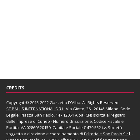
CREDITS
Copyright © 2015-2022 Gazzetta D'Alba. All Rights Reserved.
ST PAULS INTERNATIONAL S.R.L.
Via Giotto, 36 - 20145 Milano. Sede
Legale: Piazza San Paolo, 14 - 12051 Alba (CN) Iscritta al registro
delle Imprese di Cuneo - Numero di iscrizione, Codice Fiscale e
Partita IVA 02860520150. Capitale Sociale € 479.552 i.v. Società
soggetta a direzione e coordinamento di
Editoriale San Paolo
S.r.l.
-