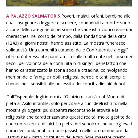
A PALAZZO SALMATORIS
P
overi, malati, orfani, bambine alle
quali insegnare a leggere e scrivere, condannati a morte: sono
alcune delle categorie di persone che varie istituzioni create dai
cheraschesi nel corso del tempo, dalla fondazione della città
(1243) ai giorni nostri, hanno assistito. La mostra “Cherasco
solidarietà. Una comunità curante, dalle Confraternite a oggi”
offre un’interessante panoramica sulle realtà nate nel corso dei
secoli per volontà della comunità o di singoli benefattori che
hanno caratterizzato la storia sociale cittadina, coinvolgendo
membri delle famiglie nobili, religiosi, parroci e tanti semplici
cheraschesi sensibili alle necessità dei concittadini più deboli.
Dall’Ospedale degli infermi all’Ospizio di carità, dal Monte di
pietà all’Asilo infantile, solo per citare alcuni degli istituti: nella
mostra gli oggetti più disparati raccontano le attività e la
religiosità che caratterizzavano queste realtà, molte gestite da
due confraternite di laici. La pietra del sepolcro che accoglieva i
corpi dei condannati a morte (assistiti nelle loro ultime ore dai
Battuti neri), l’atto costitutivo del Ritiro figlie maestre creato