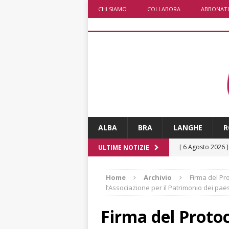
CHI SIAMO
COLLABORA
ABBONATI
ALBA
BRA
LANGHE
R
[ 6 Agosto 2026 
ULTIME NOTIZIE
pensare
ALBA
Home
Archivio
Firma del Pr
[ 6 Agosto 2026 
l’Associazione per il Patrimonio dei pae
casa
BRA
Firma del Protoco
[ 6 Agosto 2026 