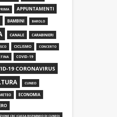
APPUNTAMENTI
PRIMA
I
BAMBINI
BAROLO
A
CANALE
CARABINIERI
CICLISMO
ASCO
CONCERTO
RTINA
COVID-19
ID-19 CORONAVIRUS
LTURA
CUNEO
ECONOMIA
METEO
ERO
IONE CRC (CASSA RISPARMIO DI CUNEO)