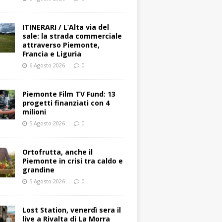
ITINERARI / L’Alta via del
sale: la strada commerciale
attraverso Piemonte,
Francia e Liguria
6 Agosto 2026
0
Piemonte Film TV Fund: 13
progetti finanziati con 4
milioni
5 Agosto 2026
0
Ortofrutta, anche il
Piemonte in crisi tra caldo e
grandine
5 Agosto 2026
0
Lost Station, venerdì sera il
live a Rivalta di La Morra