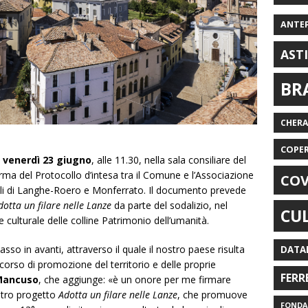
ANTE
AST
BR
CHER
COPE
,
venerdì 23 giugno
, alle 11.30, nella sala consiliare del
irma del Protocollo d’intesa tra il Comune e l’Associazione
COV
icoli di Langhe-Roero e Monferrato. Il documento prevede
dotta un filare nelle Lanze
da parte del sodalizio, nel
CU
e culturale delle colline Patrimonio dell’umanità.
passo in avanti, attraverso il quale il nostro paese risulta
DATA
rcorso di promozione del territorio e delle proprie
FERR
Mancuso
, che aggiunge: «è un onore per me firmare
ostro progetto
Adotta un filare nelle Lanze
, che promuove
FONDAZ