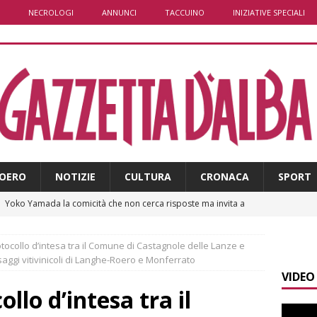
NECROLOGI
ANNUNCI
TACCUINO
INIZIATIVE SPECIALI
OERO
NOTIZIE
CULTURA
CRONACA
SPORT
]
Yoko Yamada la comicità che non cerca risposte ma invita a
otocollo d’intesa tra il Comune di Castagnole delle Lanze e
]
Pollenzo, l’acquedotto romano trova finalmente una nuova
saggi vitivinicoli di Langhe-Roero e Monferrato
VIDEO
llo d’intesa tra il
]
ITINERARI / L’Alta via del sale: la strada commerciale attraverso