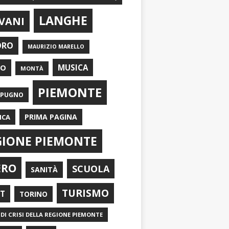
LANGHE
VANI
ORO
MAURIZIO MARELLO
EO
MUSICA
MONTÀ
PIEMONTE
APUGNO
PRIMA PAGINA
ICA
GIONE PIEMONTE
ERO
SCUOLA
SANITÀ
TURISMO
RT
TORINO
DI CRISI DELLA REGIONE PIEMONTE