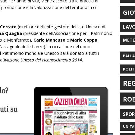
 suo 13° anno di vita, viene accolto tra le braccia di
promozione e la valorizzazione del territorio in cui
GIO
LAV
 Cerrato
(direttore dell’ente gestore del sito Unesco di
na Quaglia
(presidente dell’Associazione per il Patrimonio
MET
ero e Monferrato),
Carlo Mancuso
e
Mario Coppa
Castagnole delle Lanze). In occasione del nono
 del Patrimonio mondiale Unesco sarà donato a tutti i
PALL
otivazione Unesco del riconoscimento 2014
.
POLIT
RE
RO
SPO
UNITÀ 