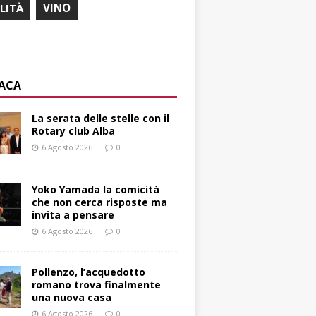
ILITÀ
VINO
ACA
La serata delle stelle con il
Rotary club Alba
6 Agosto 2026
0
Yoko Yamada la comicità
che non cerca risposte ma
invita a pensare
6 Agosto 2026
0
Pollenzo, l’acquedotto
romano trova finalmente
una nuova casa
6 Agosto 2026
0