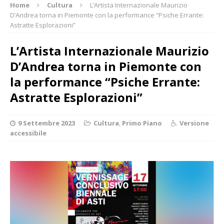
Home
Cultura
L’Artista Internazionale Maurizio
D’Andrea torna in Piemonte con la performance “Psiche Errante:
Astratte Esplorazioni”
L’Artista Internazionale Maurizio
D’Andrea torna in Piemonte con
la performance “Psiche Errante:
Astratte Esplorazioni”
9 Settembre 2023
Cultura
,
Primo Piano
Versione
accessibile