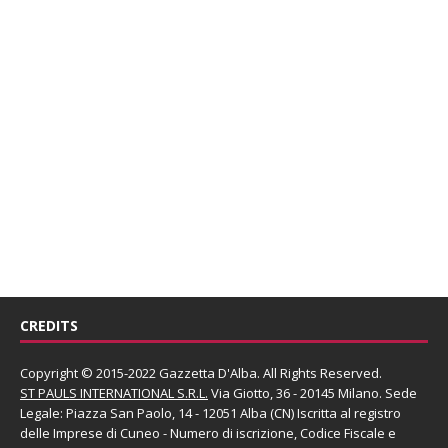
CREDITS
Copyright © 2015-2022 Gazzetta D'Alba. All Rights Reserved.
ST PAULS INTERNATIONAL S.R.L.
Via Giotto, 36 - 20145 Milano. Sede
Legale: Piazza San Paolo, 14 - 12051 Alba (CN) Iscritta al registro
delle Imprese di Cuneo - Numero di iscrizione, Codice Fiscale e