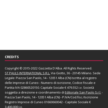
CREDITS
Copyright © 2015-2022 Gazzetta D'Alba. All Rights Reserved.
ST PAULS INTERNATIONAL S.R.L.
Via Giotto, 36 - 20145 Milano. Sede
Legale: Piazza San Paolo, 14 - 12051 Alba (CN) Iscritta al registro
delle Imprese di Cuneo - Numero di iscrizione, Codice Fiscale e
Partita IVA 02860520150. Capitale Sociale € 479.552 i.v. Società
soggetta a direzione e coordinamento di
Editoriale San Paolo
S.r.l.
-
Piazza San Paolo, 14 - 12051 Alba (CN) - P.IVA/Cod.fisc./Iscrizione
Registro Imprese di Cuneo 01660660042 - Capitale Sociale €
3.400.000 i.v.