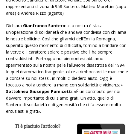
rappresentanti di zona di 958 Santero, Matteo Morettini (capo
area) e Andrea Rizzo (agente).
Dichiara
Gianfranco Santero
: «La nostra è stata
un’operazione di solidarietà che andava condivisa con chi ama
le nostre bollicine. Così che gli amici dell’Emilia Romagna,
superato questo momento di difficoltà, tornino a brindare con
la verve e il carattere solare e positivo che li ha sempre
contraddistinti. Purtroppo noi piemontesi abbiamo
sperimentato sulla nostra pelle l’alluvione disastrosa del 1994.
In quel drammatico frangente, oltre a rimboccarci le maniche e
a contare su noi stessi, in molti ci diedero aiuto. Oggi è
toccato a noi a tendere la mano con solidarietà e vicinanza».
Sottolinea Giuseppe Pomicett
i: «È un contributo per noi
davvero importante di cui siamo grati. Un atto, quello di
Santero di solidarietà e di generosità che ci fa essere molto
entusiasti e grati».