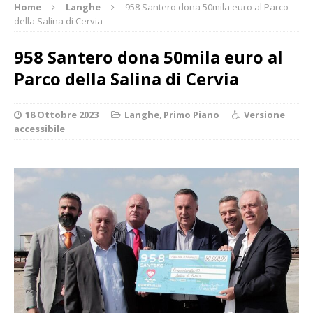
Home
Langhe
958 Santero dona 50mila euro al Parco
della Salina di Cervia
958 Santero dona 50mila euro al
Parco della Salina di Cervia
18 Ottobre 2023
Langhe
,
Primo Piano
Versione
accessibile