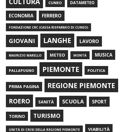
CULTURA
CUNEO
DATAMETEO
FERRERO
ECONOMIA
FONDAZIONE CRC (CASSA RISPARMIO DI CUNEO)
LANGHE
GIOVANI
LAVORO
METEO
MUSICA
MONTÀ
MAURIZIO MARELLO
PIEMONTE
POLITICA
PALLAPUGNO
REGIONE PIEMONTE
PRIMA PAGINA
ROERO
SCUOLA
SPORT
SANITÀ
TURISMO
TORINO
VIABILITÀ
UNITÀ DI CRISI DELLA REGIONE PIEMONTE