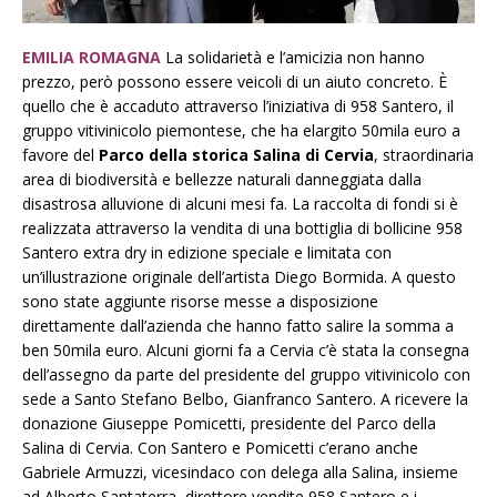
EMILIA ROMAGNA
La solidarietà e l’amicizia non hanno
prezzo, però possono essere veicoli di un aiuto concreto. È
quello che è accaduto attraverso l’iniziativa di 958 Santero, il
gruppo vitivinicolo piemontese, che ha elargito 50mila euro a
favore del
Parco della storica Salina di Cervia
, straordinaria
area di biodiversità e bellezze naturali danneggiata dalla
disastrosa alluvione di alcuni mesi fa. La raccolta di fondi si è
realizzata attraverso la vendita di una bottiglia di bollicine 958
Santero extra dry in edizione speciale e limitata con
un’illustrazione originale dell’artista Diego Bormida. A questo
sono state aggiunte risorse messe a disposizione
direttamente dall’azienda che hanno fatto salire la somma a
ben 50mila euro. Alcuni giorni fa a Cervia c’è stata la consegna
dell’assegno da parte del presidente del gruppo vitivinicolo con
sede a Santo Stefano Belbo, Gianfranco Santero. A ricevere la
donazione Giuseppe Pomicetti, presidente del Parco della
Salina di Cervia. Con Santero e Pomicetti c’erano anche
Gabriele Armuzzi, vicesindaco con delega alla Salina, insieme
ad Alberto Santaterra, direttore vendite 958 Santero e i