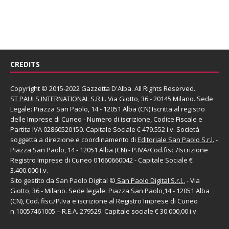
CREDITS
Copyright © 2015-2022 Gazzetta D'Alba. All Rights Reserved.
ST PAULS INTERNATIONAL S.R.L.
Via Giotto, 36 - 20145 Milano. Sede
Legale: Piazza San Paolo, 14 - 12051 Alba (CN) Iscritta al registro
delle Imprese di Cuneo - Numero di iscrizione, Codice Fiscale e
Partita IVA 02860520150. Capitale Sociale € 479.552 i.v. Società
soggetta a direzione e coordinamento di
Editoriale San Paolo
S.r.l.
-
Piazza San Paolo, 14 - 12051 Alba (CN) - P.IVA/Cod.fisc./Iscrizione
Registro Imprese di Cuneo 01660660042 - Capitale Sociale €
3.400.000 i.v.
Sito gestito da
San Paolo Digital
©
San Paolo Digital S.r.l.
, - Via
Giotto, 36 - Milano. Sede legale: Piazza San Paolo,14 - 12051 Alba
(CN), Cod. fisc./P.Iva e iscrizione al Registro Imprese di Cuneo
n.10057461005 – R.E.A. 279529. Capitale sociale € 30.000,00 i.v.