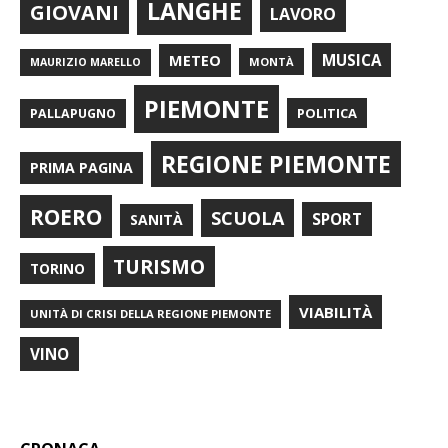
LANGHE
GIOVANI
LAVORO
METEO
MUSICA
MONTÀ
MAURIZIO MARELLO
PIEMONTE
POLITICA
PALLAPUGNO
REGIONE PIEMONTE
PRIMA PAGINA
ROERO
SCUOLA
SPORT
SANITÀ
TURISMO
TORINO
VIABILITÀ
UNITÀ DI CRISI DELLA REGIONE PIEMONTE
VINO