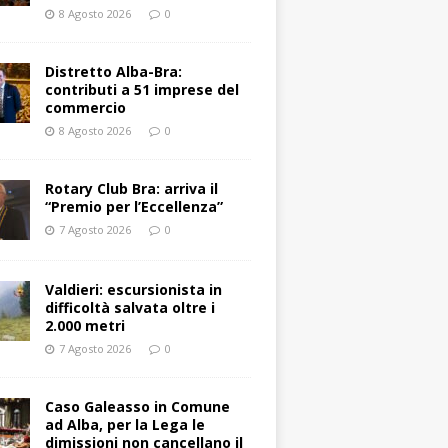
8 Agosto 2026
0
Distretto Alba-Bra:
contributi a 51 imprese del
commercio
8 Agosto 2026
0
Rotary Club Bra: arriva il
“Premio per l’Eccellenza”
7 Agosto 2026
0
Valdieri: escursionista in
difficoltà salvata oltre i
2.000 metri
7 Agosto 2026
0
Caso Galeasso in Comune
ad Alba, per la Lega le
dimissioni non cancellano il