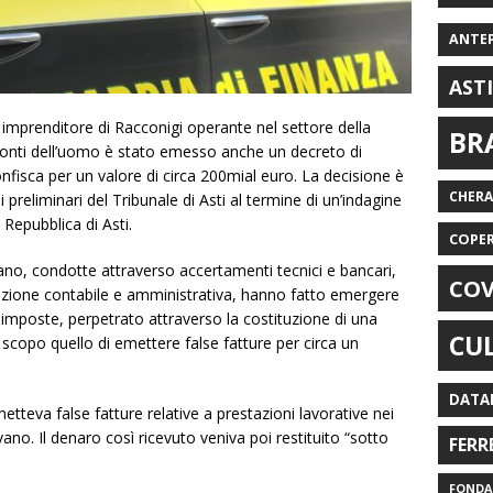
ANTE
AST
un imprenditore di Racconigi operante nel settore della
BR
onti dell’uomo è stato emesso anche un decreto di
onfisca per un valore di circa 200mial euro. La decisione è
CHER
 preliminari del Tribunale di Asti al termine di un’indagine
 Repubblica di Asti.
COPE
ssano, condotte attraverso accertamenti tecnici e bancari,
COV
azione contabile e amministrativa, hanno fatto emergere
 imposte, perpetrato attraverso la costituzione di una
CU
scopo quello di emettere false fatture per circa un
DATA
etteva false fatture relative a prestazioni lavorative nei
vano. Il denaro così ricevuto veniva poi restituito “sotto
FERR
FONDAZ