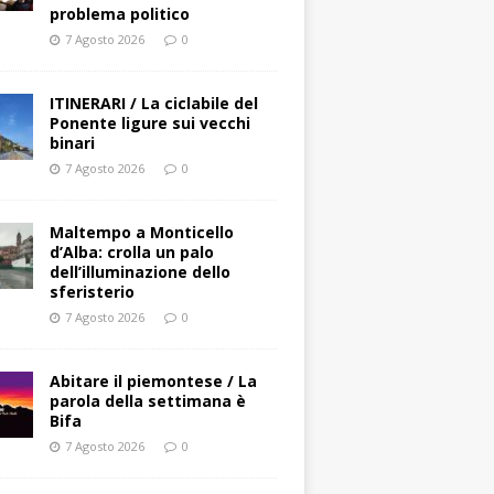
problema politico
7 Agosto 2026
0
ITINERARI / La ciclabile del
Ponente ligure sui vecchi
binari
7 Agosto 2026
0
Maltempo a Monticello
d’Alba: crolla un palo
dell’illuminazione dello
sferisterio
7 Agosto 2026
0
Abitare il piemontese / La
parola della settimana è
Bifa
7 Agosto 2026
0