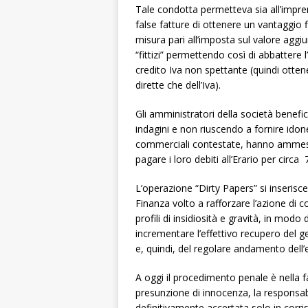
Tale condotta permetteva sia all’impren
false fatture di ottenere un vantaggio fis
misura pari all’imposta sul valore aggiun
“fittizi” permettendo così di abbattere 
credito Iva non spettante (quindi otten
dirette che dell’Iva).
Gli amministratori della società benefici
indagini e non riuscendo a fornire idone
commerciali contestate, hanno ammess
pagare i loro debiti all’Erario per circa
L’operazione “Dirty Papers” si inserisce
Finanza volto a rafforzare l’azione di 
profili di insidiosità e gravità, in mod
incrementare l’effettivo recupero del get
e, quindi, del regolare andamento dell
A oggi il procedimento penale è nella fas
presunzione di innocenza, la responsab
definitivamente accertata solo in corr