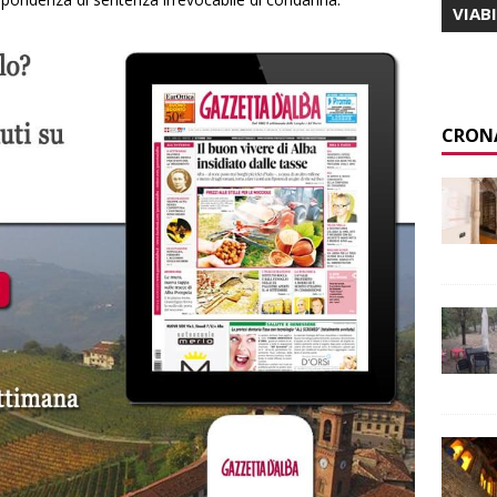
VIAB
CRON