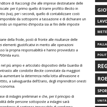
ditore di Racconigi che alle imprese destinatarie delle
cale: per il primo quello di trarre profitto illecito in
GIO
to (Iva), per i secondi, quello di contabilizzare costi
l’imponibile da sottoporre a tassazione e di dichiarare un
LAV
endo un risparmio d’imposta sia ai fini delle imposte
MET
arie della frode, posti di fronte alle risultanze delle
PALL
i elementi giustificativi in merito alle operazioni
o la propria responsabilità e hanno provveduto a
POLIT
 700mila euro.
RE
 nel più ampio e articolato dispositivo della Guardia di
contrasto alle condotte illecite connotate da maggiori
o da aumentare la deterrenza nella lotta all’evasione e
RO
tito, a salvaguardia dell’Erario, degli imprenditori onesti
’economia.
SPO
e di indagini preliminari e che, per il principio di
UNITÀ 
ilità delle persone sottoposte a indagini sarà
ispondenza di sentenza irrevocabile di condanna.