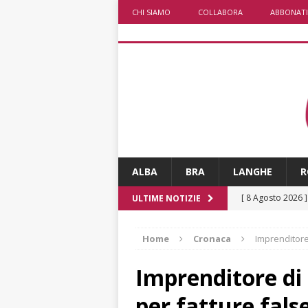
CHI SIAMO
COLLABORA
ABBONATI
ALBA
BRA
LANGHE
R
[ 8 Agosto 2026 
ULTIME NOTIZIE
San Lorenzo
A
Home
Cronaca
Imprenditore 
[ 8 Agosto 2026 
ALBA
Imprenditore di 
[ 7 Agosto 2026 
per fatture fals