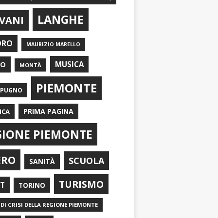
LANGHE
VANI
ORO
MAURIZIO MARELLO
EO
MUSICA
MONTÀ
PIEMONTE
APUGNO
PRIMA PAGINA
ICA
GIONE PIEMONTE
ERO
SCUOLA
SANITÀ
TURISMO
RT
TORINO
DI CRISI DELLA REGIONE PIEMONTE