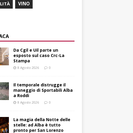
ILITÀ
VINO
ACA
Da Cgil e Uil parte un
esposto sul caso Crc-La
Stampa
8 Agosto 2026
0
Il temporale distrugge il
maneggio di Sportabili Alba
a Roddi
8 Agosto 2026
0
La magia della Notte delle
stelle: ad Alba è tutto
pronto per San Lorenzo