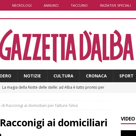
NECROLOGI
ANNUNCI
TACCUINO
INIZIATIVE SPECIALI
OERO
NOTIZIE
CULTURA
CRONACA
SPORT
]
La magia della Notte delle stelle: ad Alba è tutto pronto per
LBA
di Racconigi ai domiciliari per fatture false
]
Distretto Alba-Bra: contributi a 51 imprese del commercio
VIDEO
Racconigi ai domiciliari
]
Rotary Club Bra: arriva il “Premio per l’Eccellenza”
BRA
e