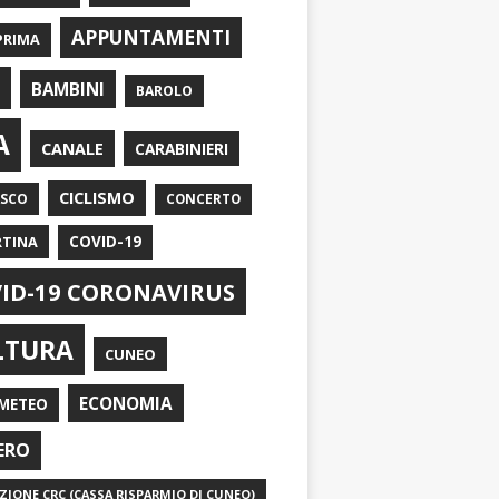
APPUNTAMENTI
PRIMA
I
BAMBINI
BAROLO
A
CANALE
CARABINIERI
CICLISMO
ASCO
CONCERTO
RTINA
COVID-19
ID-19 CORONAVIRUS
LTURA
CUNEO
ECONOMIA
METEO
ERO
IONE CRC (CASSA RISPARMIO DI CUNEO)