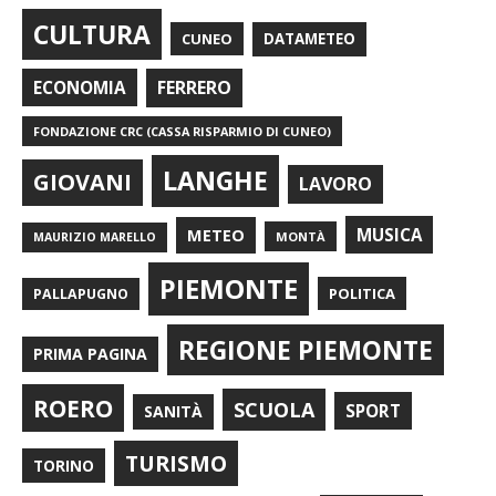
CULTURA
CUNEO
DATAMETEO
FERRERO
ECONOMIA
FONDAZIONE CRC (CASSA RISPARMIO DI CUNEO)
LANGHE
GIOVANI
LAVORO
METEO
MUSICA
MONTÀ
MAURIZIO MARELLO
PIEMONTE
POLITICA
PALLAPUGNO
REGIONE PIEMONTE
PRIMA PAGINA
ROERO
SCUOLA
SPORT
SANITÀ
TURISMO
TORINO