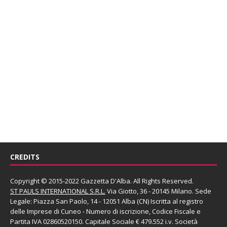
CREDITS
Copyright © 2015-2022 Gazzetta D'Alba. All Rights Reserved.
ST PAULS INTERNATIONAL S.R.L.
Via Giotto, 36 - 20145 Milano. Sede
Legale: Piazza San Paolo, 14 - 12051 Alba (CN) Iscritta al registro
delle Imprese di Cuneo - Numero di iscrizione, Codice Fiscale e
Partita IVA 02860520150. Capitale Sociale € 479.552 i.v. Società