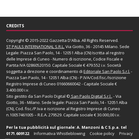
CREDITS
Copyright © 2015-2022 Gazzetta D'Alba. All Rights Reserved.
ST PAULS INTERNATIONAL S.R.L.
Via Giotto, 36 - 20145 Milano. Sede
Legale: Piazza San Paolo, 14 - 12051 Alba (CN) Iscritta al registro
delle Imprese di Cuneo - Numero di iscrizione, Codice Fiscale e
Partita IVA 02860520150. Capitale Sociale € 479.552 i.v. Società
soggetta a direzione e coordinamento di
Editoriale San Paolo
S.r.l.
-
Piazza San Paolo, 14 - 12051 Alba (CN) - P.IVA/Cod.fisc./Iscrizione
Registro Imprese di Cuneo 01660660042 - Capitale Sociale €
3.400.000 i.v.
Sito gestito da
San Paolo Digital
©
San Paolo Digital S.r.l.
, - Via
Giotto, 36 - Milano. Sede legale: Piazza San Paolo,14 - 12051 Alba
(CN), Cod. fisc./P.Iva e iscrizione al Registro Imprese di Cuneo
n.10057461005 – R.E.A. 279529. Capitale sociale € 30.000,00 i.v.
Per la tua pubblicità sul giornale:
A. Manzoni & C S.p.a.
tel
0171.609122
Informativa Whistleblowing
Cookie policy
Privacy