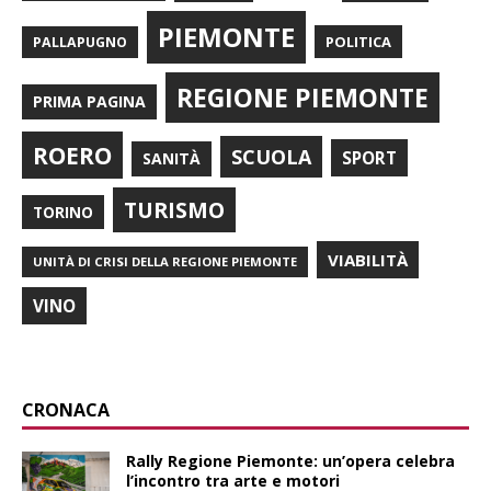
PIEMONTE
POLITICA
PALLAPUGNO
REGIONE PIEMONTE
PRIMA PAGINA
ROERO
SCUOLA
SPORT
SANITÀ
TURISMO
TORINO
VIABILITÀ
UNITÀ DI CRISI DELLA REGIONE PIEMONTE
VINO
CRONACA
Rally Regione Piemonte: un’opera celebra
l’incontro tra arte e motori