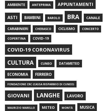
APPUNTAMENTI
AMBIENTE
ANTEPRIMA
BRA
ASTI
BAMBINI
CANALE
BAROLO
CARABINIERI
CICLISMO
CHERASCO
CONCERTO
COPERTINA
COVID-19
COVID-19 CORONAVIRUS
CULTURA
CUNEO
DATAMETEO
FERRERO
ECONOMIA
FONDAZIONE CRC (CASSA RISPARMIO DI CUNEO)
LANGHE
GIOVANI
LAVORO
METEO
MUSICA
MONTÀ
MAURIZIO MARELLO