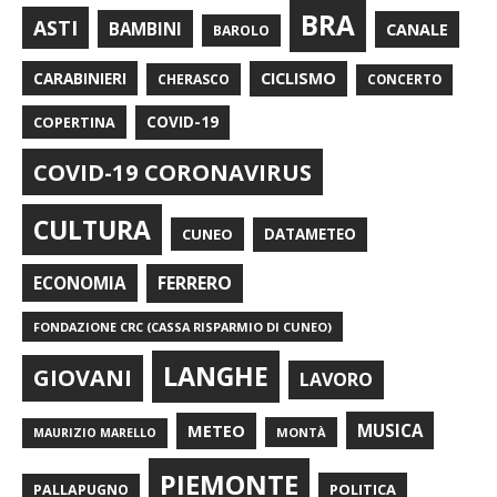
BRA
ASTI
BAMBINI
CANALE
BAROLO
CARABINIERI
CICLISMO
CHERASCO
CONCERTO
COPERTINA
COVID-19
COVID-19 CORONAVIRUS
CULTURA
CUNEO
DATAMETEO
FERRERO
ECONOMIA
FONDAZIONE CRC (CASSA RISPARMIO DI CUNEO)
LANGHE
GIOVANI
LAVORO
METEO
MUSICA
MONTÀ
MAURIZIO MARELLO
PIEMONTE
POLITICA
PALLAPUGNO