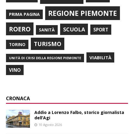
REGIONE PIEMONTE
PRIMA PAGINA
ROERO
SCUOLA
SPORT
SANITÀ
TURISMO
TORINO
VIABILITÀ
UNITÀ DI CRISI DELLA REGIONE PIEMONTE
VINO
CRONACA
Addio a Lorenzo Falbo, storico giornalista
dell’Agi
10 Agosto 2026