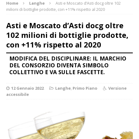
Home
Langhe
Asti e Moscato d’Asti docg oltre 102
milioni di bottiglie prodotte, con +11% rispetto al 2020
Asti e Moscato d’Asti docg oltre
102 milioni di bottiglie prodotte,
con +11% rispetto al 2020
MODIFICA DEL DISCIPLINARE: IL MARCHIO
DEL CONSORZIO DIVENTA SIMBOLO
COLLETTIVO E VA SULLE FASCETTE.
12 Gennaio 2022
Langhe
,
Primo Piano
Versione
accessibile