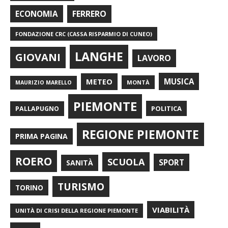
FERRERO
ECONOMIA
FONDAZIONE CRC (CASSA RISPARMIO DI CUNEO)
LANGHE
GIOVANI
LAVORO
METEO
MUSICA
MONTÀ
MAURIZIO MARELLO
PIEMONTE
POLITICA
PALLAPUGNO
REGIONE PIEMONTE
PRIMA PAGINA
ROERO
SCUOLA
SPORT
SANITÀ
TURISMO
TORINO
VIABILITÀ
UNITÀ DI CRISI DELLA REGIONE PIEMONTE