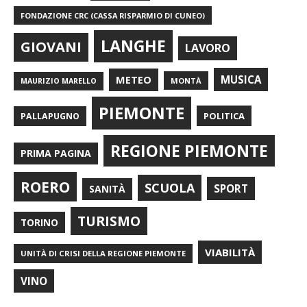
FONDAZIONE CRC (CASSA RISPARMIO DI CUNEO)
LANGHE
GIOVANI
LAVORO
METEO
MUSICA
MONTÀ
MAURIZIO MARELLO
PIEMONTE
POLITICA
PALLAPUGNO
REGIONE PIEMONTE
PRIMA PAGINA
ROERO
SCUOLA
SPORT
SANITÀ
TURISMO
TORINO
VIABILITÀ
UNITÀ DI CRISI DELLA REGIONE PIEMONTE
VINO