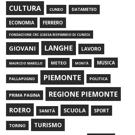
CULTURA
CUNEO
DATAMETEO
FERRERO
ECONOMIA
FONDAZIONE CRC (CASSA RISPARMIO DI CUNEO)
LANGHE
GIOVANI
LAVORO
METEO
MUSICA
MONTÀ
MAURIZIO MARELLO
PIEMONTE
POLITICA
PALLAPUGNO
REGIONE PIEMONTE
PRIMA PAGINA
ROERO
SCUOLA
SPORT
SANITÀ
TURISMO
TORINO