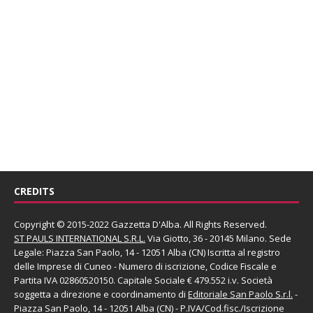
CREDITS
Copyright © 2015-2022 Gazzetta D'Alba. All Rights Reserved.
ST PAULS INTERNATIONAL S.R.L.
Via Giotto, 36 - 20145 Milano. Sede
Legale: Piazza San Paolo, 14 - 12051 Alba (CN) Iscritta al registro
delle Imprese di Cuneo - Numero di iscrizione, Codice Fiscale e
Partita IVA 02860520150. Capitale Sociale € 479.552 i.v. Società
soggetta a direzione e coordinamento di
Editoriale San Paolo
S.r.l.
-
Piazza San Paolo, 14 - 12051 Alba (CN) - P.IVA/Cod.fisc./Iscrizione