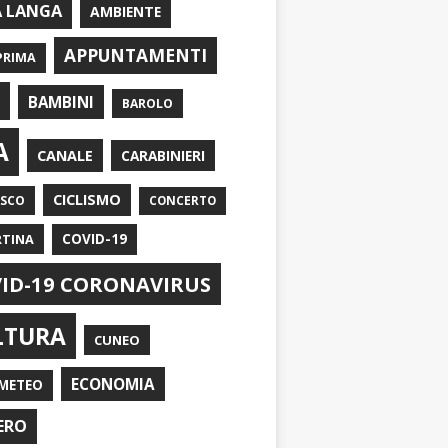
A LANGA
AMBIENTE
APPUNTAMENTI
PRIMA
I
BAMBINI
BAROLO
A
CANALE
CARABINIERI
CICLISMO
ASCO
CONCERTO
RTINA
COVID-19
ID-19 CORONAVIRUS
LTURA
CUNEO
ECONOMIA
METEO
ERO