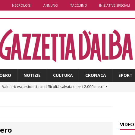
NECROLOGI
ANNUNCI
TACCUINO
INIZIATIVE SPECIALI
OERO
NOTIZIE
CULTURA
CRONACA
SPORT
]
Valdieri: escursionista in difficoltà salvata oltre i 2.000 metri
]
Caso Galeasso in Comune ad Alba, per la Lega le dimissioni
l problema politico
ALBA
VIDEO
rero
]
ITINERARI / La ciclabile del Ponente ligure sui vecchi binari