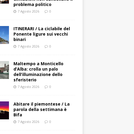
problema politico
7 Agosto 2026
0
ITINERARI / La ciclabile del
Ponente ligure sui vecchi
binari
7 Agosto 2026
0
Maltempo a Monticello
d’Alba: crolla un palo
dell’illuminazione dello
sferisterio
7 Agosto 2026
0
Abitare il piemontese / La
parola della settimana è
Bifa
7 Agosto 2026
0