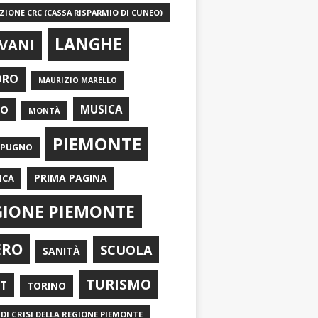
IONE CRC (CASSA RISPARMIO DI CUNEO)
LANGHE
VANI
ORO
MAURIZIO MARELLO
EO
MUSICA
MONTÀ
PIEMONTE
APUGNO
PRIMA PAGINA
ICA
GIONE PIEMONTE
ERO
SCUOLA
SANITÀ
TURISMO
RT
TORINO
DI CRISI DELLA REGIONE PIEMONTE