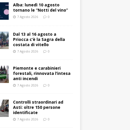
Alba: lunedì 10 agosto
tornano le “Notti del vino”
7 Agosto 2026
0
Dal 13 al 16 agosto a
Priocca c’è la Sagra della
costata di vitello
7 Agosto 2026
0
Piemonte e carabinieri
forestali, rinnovata l’intesa
anti incendi
7 Agosto 2026
0
Controlli straordinari ad
Asti: oltre 150 persone
identificate
7 Agosto 2026
0