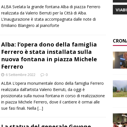
ALBA Svelata la grande fontana Alba di piazza Ferrero
VIAB
realizzata da Valerio Berruti per la Città di Alba.
L’inaugurazione è stata accompagnata dalle note di
Emiliano Blangero al pianoforte
CRON
Alba: l’opera dono della famiglia
Ferrero è stata installata sulla
nuova fontana in piazza Michele
Ferrero
6 Settembre 2022
0
ALBA L’opera monumentale dono della famiglia Ferrero
realizzata dall’artista Valerio Berruti, da oggi è
posizionata sulla nuova fontana in corso di realizzazione
in piazza Michele Ferrero, dove il cantiere è ormai alle
sue fasi finali. Nella
[…]
La statua del generale Govone