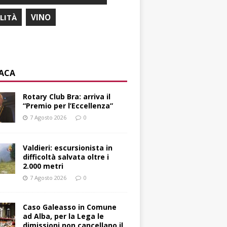
ILITÀ
VINO
ACA
Rotary Club Bra: arriva il
“Premio per l’Eccellenza”
7 Agosto 2026
0
Valdieri: escursionista in
difficoltà salvata oltre i
2.000 metri
7 Agosto 2026
0
Caso Galeasso in Comune
ad Alba, per la Lega le
dimissioni non cancellano il