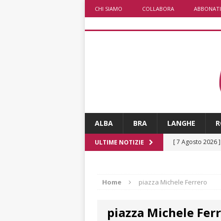
CHI SIAMO
COLLABORA
ABBONATI
ALBA
BRA
LANGHE
R
[ 7 Agosto 2026 
ULTIME NOTIZIE
CRONACA
[ 7 Agosto 2026 
Home
piazza Michele Ferrero
non cancellano i
piazza Michele Fer
[ 7 Agosto 2026 