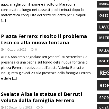
auto, maglie con il nome e il volto di Maradona
FONDAZ
conservate a lungo nei cassetti: pochi minuti dopo la
GIO
matematica conquista del terzo scudetto per il Napoli
[…]
LAV
Piazza Ferrero: risolto il problema
MET
tecnico alla nuova fontana
1 Ottobre 2022
0
PALL
ALBA Abbiamo segnalato ieri (venerdì 30 settembre) la
POLIT
presenza di una patina sul fondo della nuova fontana di
piazza Ferrero, realizzata dall’artista Valerio Berruti e
RE
inaugurata giovedì 29 alla presenza della famiglia Ferrero
e delle
[…]
RO
Svelata Alba la statua di Berruti
SPO
voluta dalla famiglia Ferrero
30 Settembre 2022
0
UNITÀ 