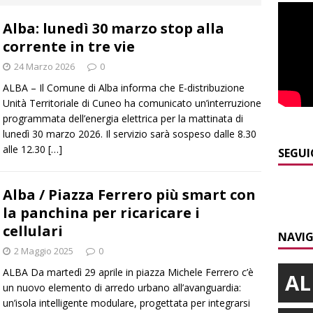
Alba: lunedì 30 marzo stop alla
]
Maltempo a Monticello d’Alba: crolla un palo dell’illuminazione
corrente in tre vie
PRIMO PIANO
24 Marzo 2026
0
]
Abitare il piemontese / La parola della settimana è Bifa
ALBA – Il Comune di Alba informa che E-distribuzione
Unità Territoriale di Cuneo ha comunicato un’interruzione
programmata dell’energia elettrica per la mattinata di
]
Alba: lunedì 10 agosto tornano le “Notti del vino”
ALBA
lunedì 30 marzo 2026. Il servizio sarà sospeso dalle 8.30
alle 12.30
[…]
]
Dal 13 al 16 agosto a Priocca c’è la Sagra della costata di
SEGUI
PIANO
Alba / Piazza Ferrero più smart con
]
Rotary Club Bra: arriva il “Premio per l’Eccellenza”
BRA
la panchina per ricaricare i
cellulari
NAVIG
2 Maggio 2025
0
ALBA Da martedì 29 aprile in piazza Michele Ferrero c’è
AL
un nuovo elemento di arredo urbano all’avanguardia:
un’isola intelligente modulare, progettata per integrarsi