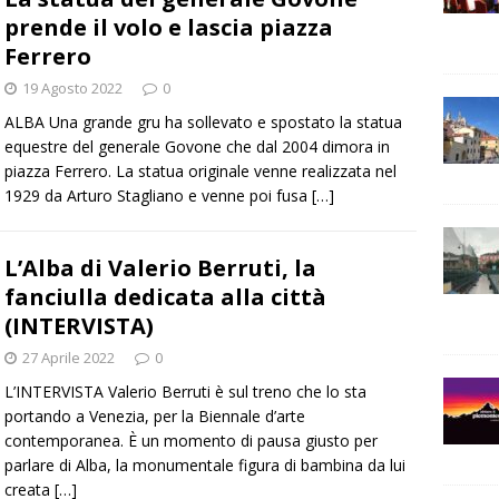
prende il volo e lascia piazza
Ferrero
19 Agosto 2022
0
ALBA Una grande gru ha sollevato e spostato la statua
equestre del generale Govone che dal 2004 dimora in
piazza Ferrero. La statua originale venne realizzata nel
1929 da Arturo Stagliano e venne poi fusa
[…]
L’Alba di Valerio Berruti, la
fanciulla dedicata alla città
(INTERVISTA)
27 Aprile 2022
0
L’INTERVISTA Valerio Berruti è sul treno che lo sta
portando a Venezia, per la Biennale d’arte
contemporanea. È un momento di pausa giusto per
parlare di Alba, la monumentale figura di bambina da lui
creata
[…]