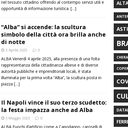
nel tessuto cittadino offrendo al contempo servizi utili e
ALT
opportunità di informazione turistica.
[…]
ANTE
“Alba” si accende: la scultura
AST
simbolo della città ora brilla anche
di notte
BR
5 Aprile 2025
0
CHER
ALBA Venerdì 4 aprile 2025, alla presenza di una folta
rappresentanza della cittadinanza albese e di diverse
COPE
autorità pubbliche e imprenditoriali locali, è stata
illuminata per la prima volta “Alba”, la scultura posta in
COV
piazza
[…]
CU
Il Napoli vince il suo terzo scudetto:
la festa impazza anche ad Alba
DATA
5 Maggio 2023
0
FERR
ALBA Fuochi d’artificio come a Capodanno, caroselli di