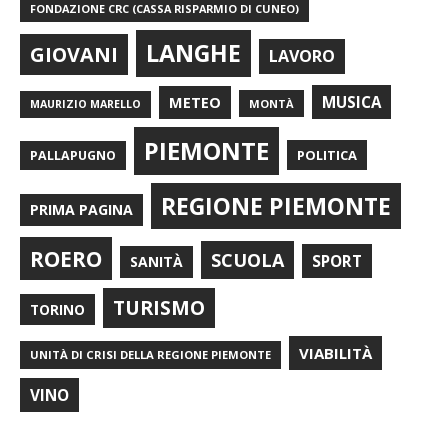
FONDAZIONE CRC (CASSA RISPARMIO DI CUNEO)
LANGHE
GIOVANI
LAVORO
METEO
MUSICA
MONTÀ
MAURIZIO MARELLO
PIEMONTE
POLITICA
PALLAPUGNO
REGIONE PIEMONTE
PRIMA PAGINA
ROERO
SCUOLA
SPORT
SANITÀ
TURISMO
TORINO
VIABILITÀ
UNITÀ DI CRISI DELLA REGIONE PIEMONTE
VINO