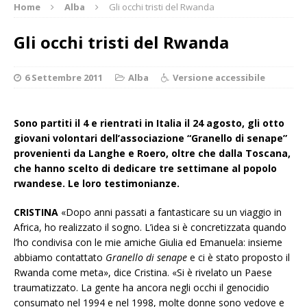
Home
Alba
Gli occhi tristi del Rwanda
Gli occhi tristi del Rwanda
6 Settembre 2011
Alba
Versione accessibile
Sono partiti il 4 e rientrati in Italia il 24 agosto, gli otto
giovani volontari dell’associazione “Granello di senape”
provenienti da Langhe e Roero, oltre che dalla Toscana,
che hanno scelto di dedicare tre settimane al popolo
rwandese. Le loro testimonianze.
CRISTINA
«Dopo anni passati a fantasticare su un viaggio in
Africa, ho realizzato il sogno. L’idea si è concretizzata quando
l’ho condivisa con le mie amiche Giulia ed Emanuela: insieme
abbiamo contattato
Granello di senape
e ci è stato proposto il
Rwanda come meta», dice Cristina. «Si è rivelato un Paese
traumatizzato. La gente ha ancora negli occhi il genocidio
consumato nel 1994 e nel 1998, molte donne sono vedove e