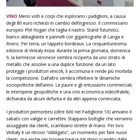
VINO
Meno volti e corpi che esplorano i padiglioni, a causa
degli 80 euro richiesti in cambio dell’ingresso. Il commissario
europeo Phil Hogan che taglia il nastro. Stand futuristici,
bianco abbagliante e pannelli con gigantografie di Langa e
Roero. Per terra, un tappeto bordeaux. La cinquantunesima
edizione di Vinitaly inizia: durante la prima giornata, domenica
9, la kermesse veronese sembra ricoperta da uno strato di
metallo che assolve a una duplice funzione: da un lato
protegge i produttori vinicoli, li accomuna e rende più morbida
la competizione. Dall’altro sembra riflettere le dinamiche
sociopolitiche dell’anno. Le paure e gli entusiasmi commerciali,
le intemperie geopolitiche e una crisi economica indecifrabile,
dichiarata da alcuni defunta e da altri appena cominciata.
I produttori piemontesi (oltre 600 nel Padiglione 10) arrivano il
sabato con valigie e carrettini. Stappano bottiglie che verranno
assaggiate dai clienti, scambiano strette di mano. Per loro
Vinitaly è un ritrovo “obbligato”, un momento per fare nuovi
clienti, ma anche per trovare tregua dal ritmo scandito dalla