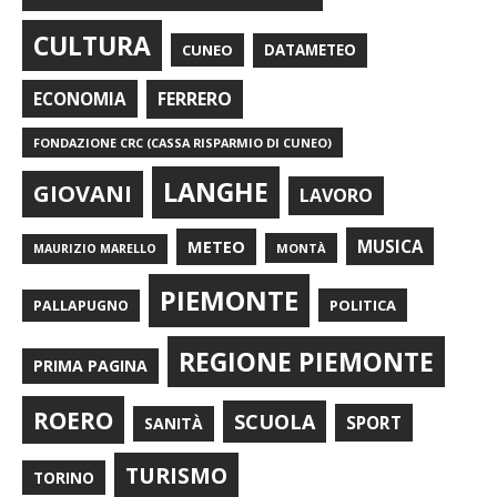
CULTURA
CUNEO
DATAMETEO
FERRERO
ECONOMIA
FONDAZIONE CRC (CASSA RISPARMIO DI CUNEO)
LANGHE
GIOVANI
LAVORO
METEO
MUSICA
MONTÀ
MAURIZIO MARELLO
PIEMONTE
POLITICA
PALLAPUGNO
REGIONE PIEMONTE
PRIMA PAGINA
ROERO
SCUOLA
SPORT
SANITÀ
TURISMO
TORINO