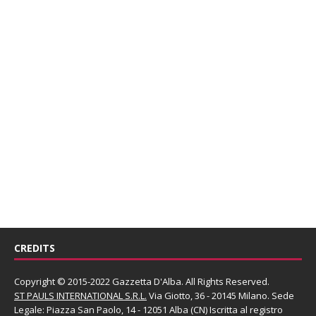
CREDITS
Copyright © 2015-2022 Gazzetta D'Alba. All Rights Reserved.
ST PAULS INTERNATIONAL S.R.L.
Via Giotto, 36 - 20145 Milano. Sede
Legale: Piazza San Paolo, 14 - 12051 Alba (CN) Iscritta al registro