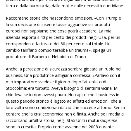
terra e dalla burocrazia, dalle mail e dalle necessità quotidiane.
Raccontano storie che nascondono emozioni. «Con Trump e
la sua decisione di inserire tasse aggiuntive sui prodotti
europei non sappiamo che cosa potrà accadere. La mia
azienda esporta il 40 per cento dei prodotti negli Usa, per un
corrispondente fatturato del 60 per cento sul totale. Un
cambio tariffario comporterebbe un trauma», spiega un
produttore di Barbera e Nebbiolo di Diano
Anche la percezione di sicurezza sembra giocare un ruolo nel
business. Una produttrice astigiana confessa: «Parlavo con il
mio importatore svedese il giorno dopo l’attentato di
Stoccolma: era turbato. Aveva bisogno di sentirmi vicina. Mi
chiedeva se io non avessi paura. Ho capito che il business in
questo periodo storico è legato ad affetti ed emozioni, che a
loro volta sono condizionati da ciò che succede attorno. Senza
contare che la crisi economica non è finita. Anche se i media ci
raccontano un’altra storia, negli Stati Uniti i mutui
subprime
sono in crescita. Proprio come avvenne nel 2008 durante