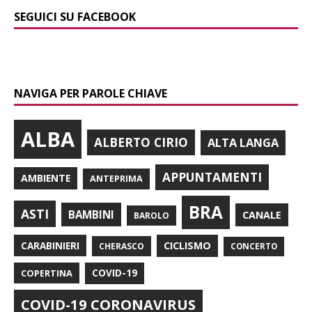
SEGUICI SU FACEBOOK
NAVIGA PER PAROLE CHIAVE
ALBA
ALBERTO CIRIO
ALTA LANGA
APPUNTAMENTI
AMBIENTE
ANTEPRIMA
BRA
ASTI
BAMBINI
CANALE
BAROLO
CARABINIERI
CICLISMO
CHERASCO
CONCERTO
COPERTINA
COVID-19
COVID-19 CORONAVIRUS