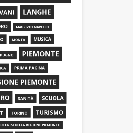
LANGHE
VANI
ORO
MAURIZIO MARELLO
EO
MUSICA
MONTÀ
PIEMONTE
APUGNO
PRIMA PAGINA
ICA
GIONE PIEMONTE
ERO
SCUOLA
SANITÀ
TURISMO
RT
TORINO
DI CRISI DELLA REGIONE PIEMONTE