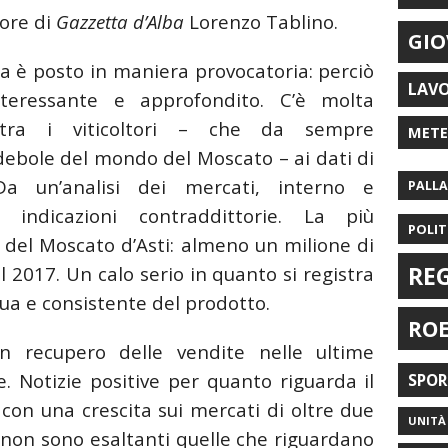
tore di
Gazzetta d’Alba
Lorenzo Tablino.
GIO
a è posto in maniera provocatoria: perciò
LAV
teressante e approfondito. C’è molta
o tra i viticoltori – che da sempre
MET
debole del mondo del Moscato – ai dati di
Da un’analisi dei mercati, interno e
PALL
 indicazioni contraddittorie. La più
POLIT
 del Moscato d’Asti: almeno un milione di
RE
l 2017. Un calo serio in quanto si registra
nua e consistente del prodotto.
RO
un recupero delle vendite nelle ultime
. Notizie positive per quanto riguarda il
SPO
 con una crescita sui mercati di oltre due
UNITÀ 
e non sono esaltanti quelle che riguardano