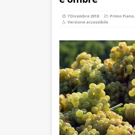
degrado
CRO
[ 8 Agosto 2026 
7 Dicembre 2018
Primo Piano
Versione accessibile
paese attivo
L
[ 8 Agosto 2026 
NOTIZIE
[ 8 Agosto 2026 
[ 8 Agosto 2026 
LANGHE
[ 8 Agosto 2026 
fiducia dei client