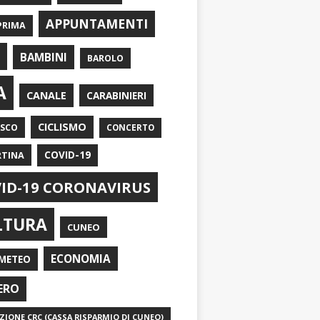
APPUNTAMENTI
PRIMA
I
BAMBINI
BAROLO
A
CANALE
CARABINIERI
CICLISMO
ASCO
CONCERTO
RTINA
COVID-19
ID-19 CORONAVIRUS
LTURA
CUNEO
ECONOMIA
METEO
ERO
IONE CRC (CASSA RISPARMIO DI CUNEO)