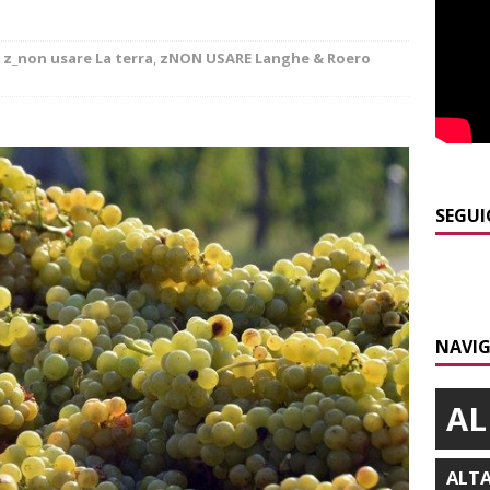
NACA
]
La festa di San Rocco dimostra che Santo Stefano Belbo è un
,
z_non usare La terra
,
zNON USARE Langhe & Roero
ANGHE
]
Palio di Asti: da lunedì 10 agosto parte l’allestimento
ALTRE
]
Alba: lunedì 10 agosto tornano le “Notti del vino”
ALBA
SEGUI
]
Gorzegno: 24 giovani al campo scuola della Protezione Civile
]
Banca di Asti, utile a 26,7 milioni nel primo semestre: cresce la
NAVIG
i
ALTRE NOTIZIE
AL
ALT