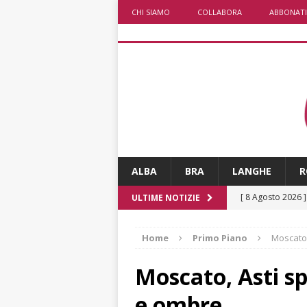
CHI SIAMO
COLLABORA
ABBONATI
ALBA
BRA
LANGHE
R
[ 8 Agosto 2026 
ULTIME NOTIZIE
rotatoria
ALB
Home
Primo Piano
Moscato,
[ 8 Agosto 2026 
LANGHE
Moscato, Asti sp
[ 8 Agosto 2026 
e ombre