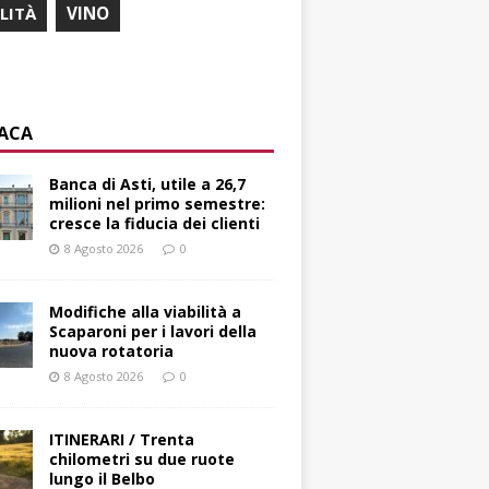
ILITÀ
VINO
ACA
Banca di Asti, utile a 26,7
milioni nel primo semestre:
cresce la fiducia dei clienti
8 Agosto 2026
0
Modifiche alla viabilità a
Scaparoni per i lavori della
nuova rotatoria
8 Agosto 2026
0
ITINERARI / Trenta
chilometri su due ruote
lungo il Belbo