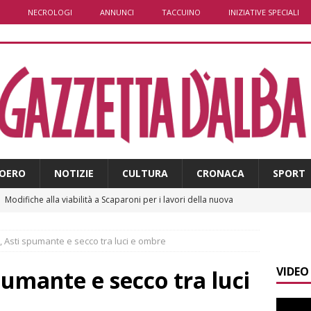
NECROLOGI
ANNUNCI
TACCUINO
INIZIATIVE SPECIALI
OERO
NOTIZIE
CULTURA
CRONACA
SPORT
]
Modifiche alla viabilità a Scaparoni per i lavori della nuova
A
 Asti spumante e secco tra luci e ombre
]
ITINERARI / Trenta chilometri su due ruote lungo il Belbo
VIDEO
umante e secco tra luci
]
Cuneo, stretta della Polizia: controlli, denunce e lotta al