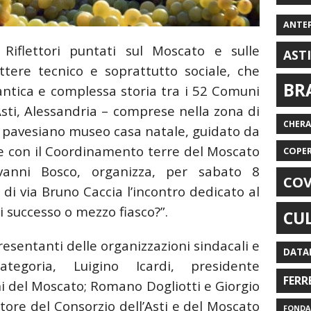
ANTE
O
Riflettori puntati sul Moscato e sulle
AST
tere tecnico e soprattutto sociale, che
BR
antica e complessa storia tra i 52 Comuni
Asti, Alessandria – comprese nella zona di
CHER
o pavesiano museo casa natale, guidato da
one con il Coordinamento terre del Moscato
COPE
vanni Bosco, organizza, per sabato 8
COV
di via Bruno Caccia l’incontro dedicato al
i successo o mezzo fiasco?”.
CU
ppresentanti delle organizzazioni sindacali e
DATA
ategoria, Luigino Icardi, presidente
FERR
i del Moscato; Romano Dogliotti e Giorgio
tore del Consorzio dell’Asti e del Moscato
FONDAZ