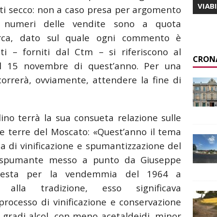
VIAB
sti secco: non a caso presa per argomento
. I numeri delle vendite sono a quota
circa, dato sul quale ogni commento è
ti – forniti dal Ctm – si riferiscono al
CRON
l 15 novembre di quest’anno. Per una
correrà, ovviamente, attendere la fine di
lino terrà la sua consueta relazione sulle
lle terre del Moscato: «Quest’anno il tema
ma di vinificazione e spumantizzazione del
ti spumante messo a punto da Giuseppe
Testa per la vendemmia del 1964 a
o alla tradizione, esso significava
processo di vinificazione e conservazione
 gradi alcol, con meno acetaldeidi, minor