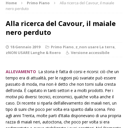
Home
Primo Piano
Alla ricerca del Cavour, il maiale
nero perduto
Alla ricerca del Cavour, il maiale
nero perduto
18 Gennaio 2019
Primo Piano
,
z_non usare La terra
,
zNON USARE Langhe & Roero
Versione accessibile
ALLEVAMENTO
La storia è fatta di corsi e ricorsi: ciò che un
tempo era di attualità, per le ragioni più svariate può essere
passato di moda, ma non è detto che non torni sulla cresta
dell’onda. È capitato in tanti settori e a molti prodotti. Per i
motivi più diversi: tecnici, economici, qualche volta anche il
caso. Di recente si riparla dell’allevamento dei maiali neri, un
tipo di suini che poco per volta era sparito dalla scena. Fino
agli anni Trenta, molte parti d’Italia disponevano di una propria
razza di maiali neri, autoctona, che poco per volta si era