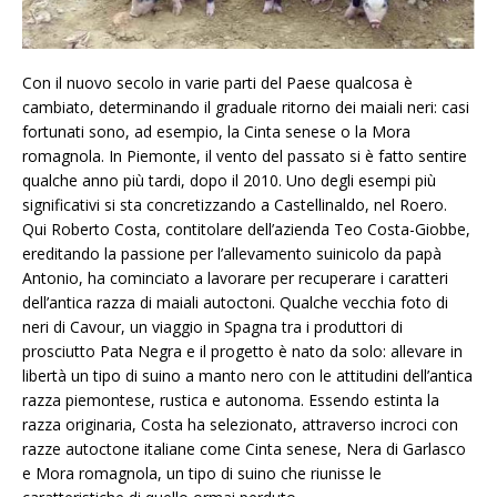
Con il nuovo secolo in varie parti del Paese qualcosa è
cambiato, determinando il graduale ritorno dei maiali neri: casi
fortunati sono, ad esempio, la Cinta senese o la Mora
romagnola. In Piemonte, il vento del passato si è fatto sentire
qualche anno più tardi, dopo il 2010. Uno degli esempi più
significativi si sta concretizzando a Castellinaldo, nel Roero.
Qui Roberto Costa, contitolare dell’azienda Teo Costa-Giobbe,
ereditando la passione per l’allevamento suinicolo da papà
Antonio, ha cominciato a lavorare per recuperare i caratteri
dell’antica razza di maiali autoctoni. Qualche vecchia foto di
neri di Cavour, un viaggio in Spagna tra i produttori di
prosciutto Pata Negra e il progetto è nato da solo: allevare in
libertà un tipo di suino a manto nero con le attitudini dell’antica
razza piemontese, rustica e autonoma. Essendo estinta la
razza originaria, Costa ha selezionato, attraverso incroci con
razze autoctone italiane come Cinta senese, Nera di Garlasco
e Mora romagnola, un tipo di suino che riunisse le