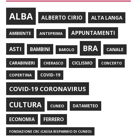
ALBA
ALBERTO CIRIO
ALTA LANGA
APPUNTAMENTI
AMBIENTE
ANTEPRIMA
BRA
ASTI
BAMBINI
CANALE
BAROLO
CARABINIERI
CICLISMO
CHERASCO
CONCERTO
COPERTINA
COVID-19
COVID-19 CORONAVIRUS
CULTURA
CUNEO
DATAMETEO
FERRERO
ECONOMIA
FONDAZIONE CRC (CASSA RISPARMIO DI CUNEO)