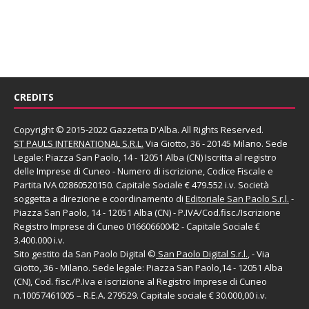
CREDITS
Copyright © 2015-2022 Gazzetta D'Alba. All Rights Reserved.
ST PAULS INTERNATIONAL S.R.L.
Via Giotto, 36 - 20145 Milano. Sede
Legale: Piazza San Paolo, 14 - 12051 Alba (CN) Iscritta al registro
delle Imprese di Cuneo - Numero di iscrizione, Codice Fiscale e
Partita IVA 02860520150. Capitale Sociale € 479.552 i.v. Società
soggetta a direzione e coordinamento di
Editoriale San Paolo
S.r.l.
-
Piazza San Paolo, 14 - 12051 Alba (CN) - P.IVA/Cod.fisc./Iscrizione
Registro Imprese di Cuneo 01660660042 - Capitale Sociale €
3.400.000 i.v.
Sito gestito da
San Paolo Digital
©
San Paolo Digital S.r.l.
, - Via
Giotto, 36 - Milano. Sede legale: Piazza San Paolo,14 - 12051 Alba
(CN), Cod. fisc./P.Iva e iscrizione al Registro Imprese di Cuneo
n.10057461005 – R.E.A. 279529. Capitale sociale € 30.000,00 i.v.