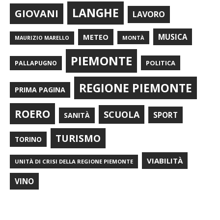
LANGHE
GIOVANI
LAVORO
METEO
MUSICA
MONTÀ
MAURIZIO MARELLO
PIEMONTE
POLITICA
PALLAPUGNO
REGIONE PIEMONTE
PRIMA PAGINA
ROERO
SCUOLA
SPORT
SANITÀ
TURISMO
TORINO
VIABILITÀ
UNITÀ DI CRISI DELLA REGIONE PIEMONTE
VINO