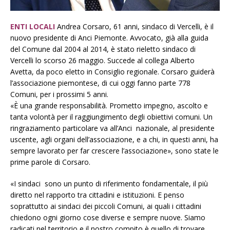
ENTI LOCALI
Andrea Corsaro, 61 anni, sindaco di Vercelli, è il
nuovo presidente di Anci Piemonte. Avvocato, già alla guida
del Comune dal 2004 al 2014, è stato rieletto sindaco di
Vercelli lo scorso 26 maggio. Succede al collega Alberto
Avetta, da poco eletto in Consiglio regionale. Corsaro guiderà
l’associazione piemontese, di cui oggi fanno parte 778
Comuni, per i prossimi 5 anni.
«È una grande responsabilità. Prometto impegno, ascolto e
tanta volontà per il raggiungimento degli obiettivi comuni. Un
ringraziamento particolare va all’Anci nazionale, al presidente
uscente, agli organi dell’associazione, e a chi, in questi anni, ha
sempre lavorato per far crescere l’associazione», sono state le
prime parole di Corsaro.
«I sindaci sono un punto di riferimento fondamentale, il più
diretto nel rapporto tra cittadini e istituzioni. E penso
soprattutto ai sindaci dei piccoli Comuni, ai quali i cittadini
chiedono ogni giorno cose diverse e sempre nuove. Siamo
radicati nel territorio e il nostro compito è quello di trovare