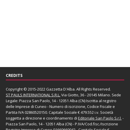
CREDITS
Copyright © 2015-2022 Gazzetta D'Alba. All Rights Reserved.
ST PAULS INTERNATIONAL S.R.L.
Via Giotto, 36 - 20145 Milano. Sede
Legale: Piazza San Paolo, 14 - 12051 Alba (CN) Iscritta al registro
delle Imprese di Cuneo - Numero di iscrizione, Codice Fiscale e
Partita IVA 02860520150. Capitale Sociale € 479.552 i.v. Società
soggetta a direzione e coordinamento di
Editoriale San Paolo
S.r.l.
-
Piazza San Paolo, 14 - 12051 Alba (CN) - P.IVA/Cod.fisc./Iscrizione
Registro Imprese di Cuneo 01660660042 - Capitale Sociale €