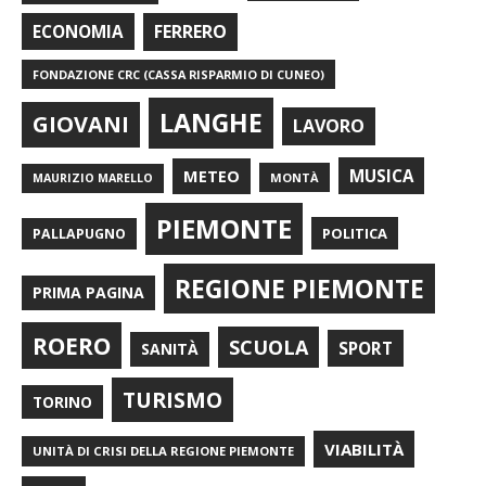
FERRERO
ECONOMIA
FONDAZIONE CRC (CASSA RISPARMIO DI CUNEO)
LANGHE
GIOVANI
LAVORO
METEO
MUSICA
MONTÀ
MAURIZIO MARELLO
PIEMONTE
POLITICA
PALLAPUGNO
REGIONE PIEMONTE
PRIMA PAGINA
ROERO
SCUOLA
SPORT
SANITÀ
TURISMO
TORINO
VIABILITÀ
UNITÀ DI CRISI DELLA REGIONE PIEMONTE