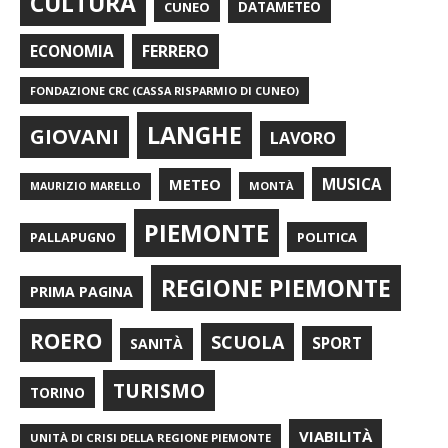
CULTURA
CUNEO
DATAMETEO
FERRERO
ECONOMIA
FONDAZIONE CRC (CASSA RISPARMIO DI CUNEO)
LANGHE
GIOVANI
LAVORO
METEO
MUSICA
MONTÀ
MAURIZIO MARELLO
PIEMONTE
POLITICA
PALLAPUGNO
REGIONE PIEMONTE
PRIMA PAGINA
ROERO
SCUOLA
SPORT
SANITÀ
TURISMO
TORINO
VIABILITÀ
UNITÀ DI CRISI DELLA REGIONE PIEMONTE