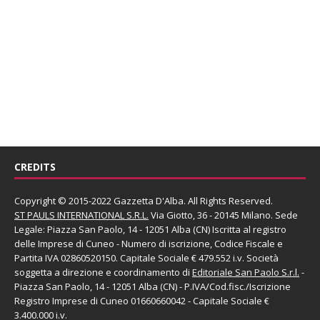
CREDITS
Copyright © 2015-2022 Gazzetta D'Alba. All Rights Reserved.
ST PAULS INTERNATIONAL S.R.L.
Via Giotto, 36 - 20145 Milano. Sede
Legale: Piazza San Paolo, 14 - 12051 Alba (CN) Iscritta al registro
delle Imprese di Cuneo - Numero di iscrizione, Codice Fiscale e
Partita IVA 02860520150. Capitale Sociale € 479.552 i.v. Società
soggetta a direzione e coordinamento di
Editoriale San Paolo
S.r.l.
-
Piazza San Paolo, 14 - 12051 Alba (CN) - P.IVA/Cod.fisc./Iscrizione
Registro Imprese di Cuneo 01660660042 - Capitale Sociale €
3.400.000 i.v.