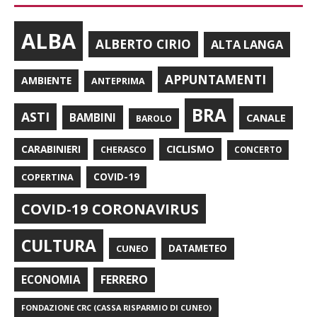
ALBA
ALBERTO CIRIO
ALTA LANGA
APPUNTAMENTI
AMBIENTE
ANTEPRIMA
BRA
ASTI
BAMBINI
CANALE
BAROLO
CARABINIERI
CICLISMO
CHERASCO
CONCERTO
COPERTINA
COVID-19
COVID-19 CORONAVIRUS
CULTURA
CUNEO
DATAMETEO
FERRERO
ECONOMIA
FONDAZIONE CRC (CASSA RISPARMIO DI CUNEO)