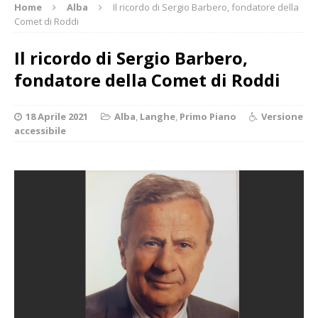
Home
Alba
Il ricordo di Sergio Barbero, fondatore della
Comet di Roddi
Il ricordo di Sergio Barbero,
fondatore della Comet di Roddi
18 Aprile 2021
Alba
,
Langhe
,
Primo Piano
Versione
accessibile