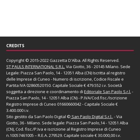
CREDITS
Copyright © 2015-2022 Gazzetta D'Alba. All Rights Reserved.
ST PAULS INTERNATIONAL S.R.L.
Via Giotto, 36 - 20145 Milano. Sede
Legale: Piazza San Paolo, 14 - 12051 Alba (CN) Iscritta al registro
delle Imprese di Cuneo - Numero di iscrizione, Codice Fiscale e
Partita IVA 02860520150. Capitale Sociale € 479.552 i.v. Società
soggetta a direzione e coordinamento di
Editoriale San Paolo
S.r.l.
-
Piazza San Paolo, 14 - 12051 Alba (CN) - P.IVA/Cod.fisc./Iscrizione
Registro Imprese di Cuneo 01660660042 - Capitale Sociale €
3.400.000 i.v.
Sito gestito da
San Paolo Digital
©
San Paolo Digital S.r.l.
, - Via
Giotto, 36 - Milano. Sede legale: Piazza San Paolo,14 - 12051 Alba
(CN), Cod. fisc./P.Iva e iscrizione al Registro Imprese di Cuneo
n.10057461005 – R.E.A. 279529. Capitale sociale € 30.000,00 i.v.