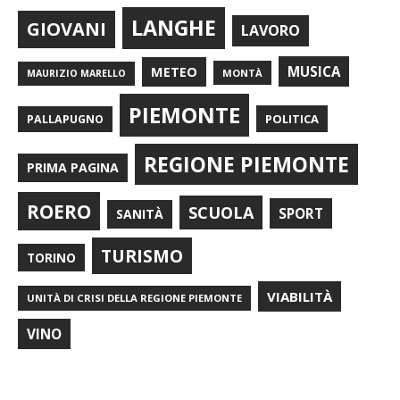
LANGHE
GIOVANI
LAVORO
METEO
MUSICA
MONTÀ
MAURIZIO MARELLO
PIEMONTE
POLITICA
PALLAPUGNO
REGIONE PIEMONTE
PRIMA PAGINA
ROERO
SCUOLA
SPORT
SANITÀ
TURISMO
TORINO
VIABILITÀ
UNITÀ DI CRISI DELLA REGIONE PIEMONTE
VINO