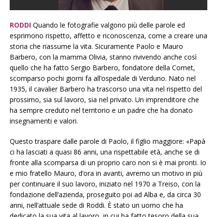
RODDI
Quando le fotografie valgono più delle parole ed
esprimono rispetto, affetto e riconoscenza, come a creare una
storia che riassume la vita. Sicuramente Paolo e Mauro
Barbero, con la mamma Olivia, stanno rivivendo anche così
quello che ha fatto Sergio Barbero, fondatore della Comet,
scomparso pochi giorni fa all’ospedale di Verduno. Nato nel
1935, il cavalier Barbero ha trascorso una vita nel rispetto del
prossimo, sia sul lavoro, sia nel privato. Un imprenditore che
ha sempre creduto nel territorio e un padre che ha donato
insegnamenti e valori.
Questo traspare dalle parole di Paolo, il figlio maggiore: «Papà
ci ha lasciati a quasi 86 anni, una rispettabile età, anche se di
fronte alla scomparsa di un proprio caro non si è mai pronti. Io
e mio fratello Mauro, d’ora in avanti, avremo un motivo in più
per continuare il suo lavoro, iniziato nel 1970 a Treiso, con la
fondazione dell’azienda, proseguito poi ad Alba e, da circa 30
anni, nell’attuale sede di Roddi. È stato un uomo che ha
dedicato la sua vita al lavoro, in cui ha fatto tesoro della sua