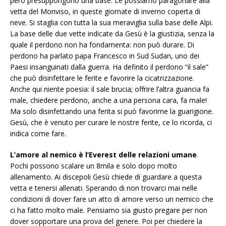
però presuppongono una base. Le possiamo paragonare alla
vetta del Monviso, in queste giornate di inverno coperta di
neve. Si staglia con tutta la sua meraviglia sulla base delle Alpi.
La base delle due vette indicate da Gesù è la giustizia, senza la
quale il perdono non ha fondamenta: non può durare. Di
perdono ha parlato papa Francesco in Sud Sudan, uno dei
Paesi insanguinati dalla guerra. Ha definito il perdono “il sale”
che può disinfettare le ferite e favorire la cicatrizzazione.
Anche qui niente poesia: il sale brucia; offrire l’altra guancia fa
male, chiedere perdono, anche a una persona cara, fa male!
Ma solo disinfettando una ferita si può favorirne la guarigione.
Gesù, che è venuto per curare le nostre ferite, ce lo ricorda, ci
indica come fare.
L’amore al nemico è l’Everest delle relazioni umane
.
Pochi possono scalare un 8mila e solo dopo molto
allenamento. Ai discepoli Gesù chiede di guardare a questa
vetta e tenersi allenati. Sperando di non trovarci mai nelle
condizioni di dover fare un atto di amore verso un nemico che
ci ha fatto molto male. Pensiamo sia giusto pregare per non
dover sopportare una prova del genere. Poi per chiedere la