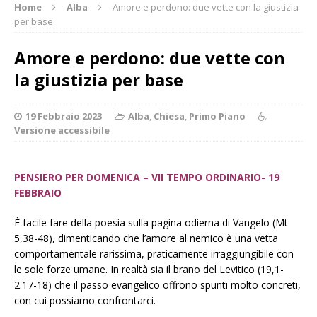
Home
Alba
Amore e perdono: due vette con la giustizia
per base
Amore e perdono: due vette con
la giustizia per base
19 Febbraio 2023
Alba
,
Chiesa
,
Primo Piano
Versione accessibile
PENSIERO PER DOMENICA – VII TEMPO ORDINARIO- 19
FEBBRAIO
È facile fare della poesia sulla pagina odierna di Vangelo (Mt
5,38-48), dimenticando che l’amore al nemico è una vetta
comportamentale rarissima, praticamente irraggiungibile con
le sole forze umane. In realtà sia il brano del Levitico (19,1-
2.17-18) che il passo evangelico offrono spunti molto concreti,
con cui possiamo confrontarci.