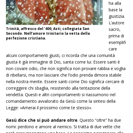
ha alla
base la
giustizia.
L’autore
Trinità, affresco del ’400, Asti, collegiata San
sacro,
Secondo. Nell’amore trinitario la vetta della
prima di
perfezione cristiana.
esemplifi
care
alcuni comportamenti giusti, ci ricorda che una comunità
giusta è già immagine di Dio, santa come lui. Essere santi è
non covare odio, che non significa non provare rabbia e voglia
di ribellarsi, ma non lasciare che l’odio prenda dimora stabile
nella nostra mente. Essere santi come Dio significa cercare di
correggere chi sbaglia, resistendo alla tentazione della
vendetta. Questi e altri comportamenti si riassumono nel
comandamento avvalorato da Gesù come la sintesi della
Legge: «Amerai il prossimo come te stesso».
Gesù dice che si può andare oltre
. Questo “oltre” ha due
nomi: perdono e amore al nemico. Si tratta di due vette che