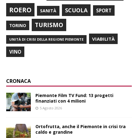
ROERO
SCUOLA
SPORT
SANITÀ
TURISMO
TORINO
VIABILITÀ
UNITÀ DI CRISI DELLA REGIONE PIEMONTE
VINO
CRONACA
Piemonte Film TV Fund: 13 progetti
finanziati con 4 milioni
5 Agosto 2026
Ortofrutta, anche il Piemonte in crisi tra
caldo e grandine