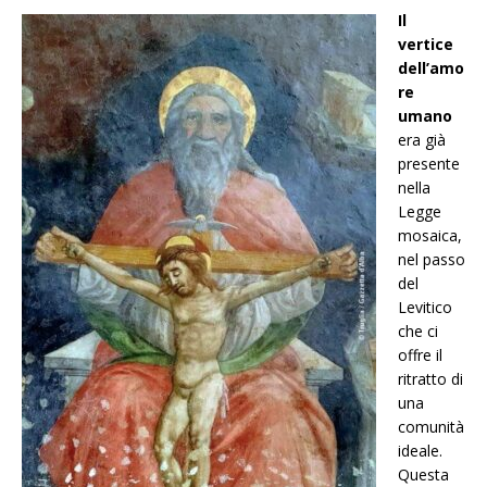
Il
vertice
dell’amo
re
umano
era già
presente
nella
Legge
mosaica,
nel passo
del
Levitico
che ci
offre il
ritratto di
una
comunità
ideale.
Questa