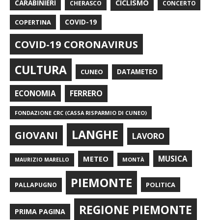
CARABINIERI
CICLISMO
CHERASCO
CONCERTO
COPERTINA
COVID-19
COVID-19 CORONAVIRUS
CULTURA
CUNEO
DATAMETEO
FERRERO
ECONOMIA
FONDAZIONE CRC (CASSA RISPARMIO DI CUNEO)
LANGHE
GIOVANI
LAVORO
METEO
MUSICA
MONTÀ
MAURIZIO MARELLO
PIEMONTE
POLITICA
PALLAPUGNO
REGIONE PIEMONTE
PRIMA PAGINA