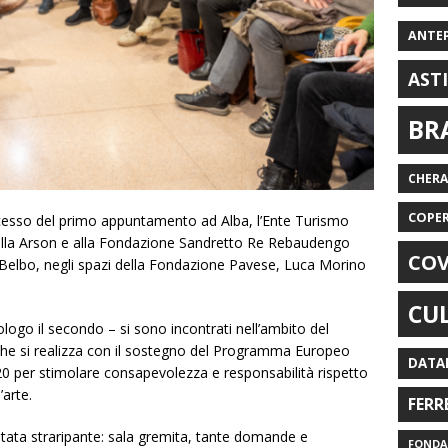
ANTE
AST
BR
CHER
COPE
esso del primo appuntamento ad Alba, l’Ente Turismo
lla Arson e alla Fondazione Sandretto Re Rebaudengo
COV
Belbo, negli spazi della Fondazione Pavese, Luca Morino
CU
tologo il secondo – si sono incontrati nell’ambito del
che si realizza con il sostegno del Programma Europeo
DATA
020 per stimolare consapevolezza e responsabilità rispetto
’arte.
FERR
stata straripante: sala gremita, tante domande e
FONDAZ