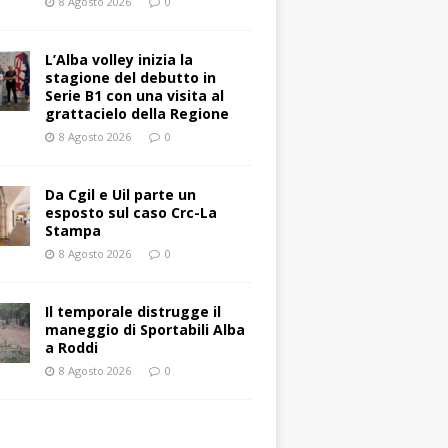
8 Agosto 2026
0
L’Alba volley inizia la
stagione del debutto in
Serie B1 con una visita al
grattacielo della Regione
8 Agosto 2026
0
Da Cgil e Uil parte un
esposto sul caso Crc-La
Stampa
8 Agosto 2026
0
Il temporale distrugge il
maneggio di Sportabili Alba
a Roddi
8 Agosto 2026
0