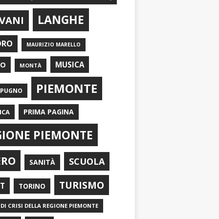
LANGHE
VANI
ORO
MAURIZIO MARELLO
EO
MUSICA
MONTÀ
PIEMONTE
APUGNO
PRIMA PAGINA
ICA
GIONE PIEMONTE
ERO
SCUOLA
SANITÀ
TURISMO
RT
TORINO
DI CRISI DELLA REGIONE PIEMONTE