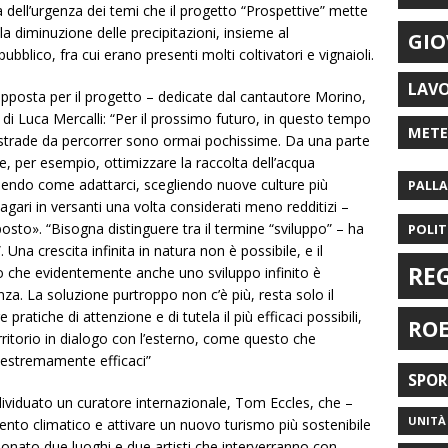
 dell’urgenza dei temi che il progetto “Prospettive” mette
 la diminuzione delle precipitazioni, insieme al
GIO
ubblico, fra cui erano presenti molti coltivatori e vignaioli.
LAV
 apposta per il progetto – dedicate dal cantautore Morino,
” di Luca Mercalli: “Per il prossimo futuro, in questo tempo
MET
e strade da percorrer sono ormai pochissime. Da una parte
, per esempio, ottimizzare la raccolta dell’acqua
capendo come adattarci, scegliendo nuove culture più
PALL
agari in versanti una volta considerati meno redditizi –
sto». “Bisogna distinguere tra il termine “sviluppo” – ha
POLIT
. Una crescita infinita in natura non è possibile, e il
RE
o che evidentemente anche uno sviluppo infinito è
za. La soluzione purtroppo non c’è più, resta solo il
atiche di attenzione e di tutela il più efficaci possibili,
RO
rritorio in dialogo con l’esterno, come questo che
 estremamente efficaci”
SPO
ndividuato un curatore internazionale, Tom Eccles, che –
UNITÀ 
ento climatico e attivare un nuovo turismo più sostenibile
zionato due luoghi e due artisti che interverranno con