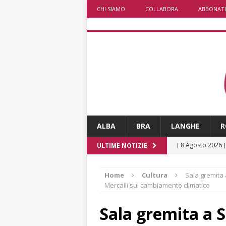
CHI SIAMO
COLLABORA
ABBONATI
ALBA
BRA
LANGHE
R
[ 8 Agosto 2026 
ULTIME NOTIZIE
paese attivo
L
Home
Cultura
Sala gremita 
[ 8 Agosto 2026 
Mercalli sul cambiamento climatico
NOTIZIE
Sala gremita a 
[ 8 Agosto 2026 