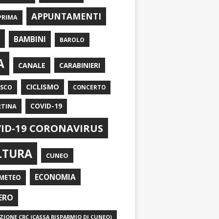
APPUNTAMENTI
PRIMA
I
BAMBINI
BAROLO
A
CANALE
CARABINIERI
CICLISMO
ASCO
CONCERTO
RTINA
COVID-19
ID-19 CORONAVIRUS
LTURA
CUNEO
ECONOMIA
METEO
ERO
IONE CRC (CASSA RISPARMIO DI CUNEO)