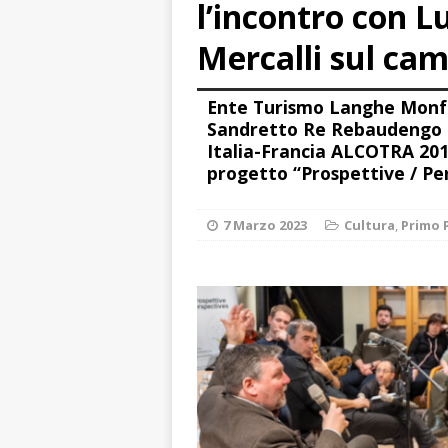
l’incontro con 
[ 8 Agosto 2026 
LANGHE
Mercalli sul ca
[ 8 Agosto 2026 
Ente Turismo Langhe Monfe
visita al grattac
Sandretto Re Rebaudengo n
[ 8 Agosto 2026 
Italia-Francia ALCOTRA 201
progetto “Prospettive / Pe
[ 8 Agosto 2026 
LANGHE
7 Marzo 2023
Cultura
,
Primo 
[ 8 Agosto 2026 
degrado
CRO