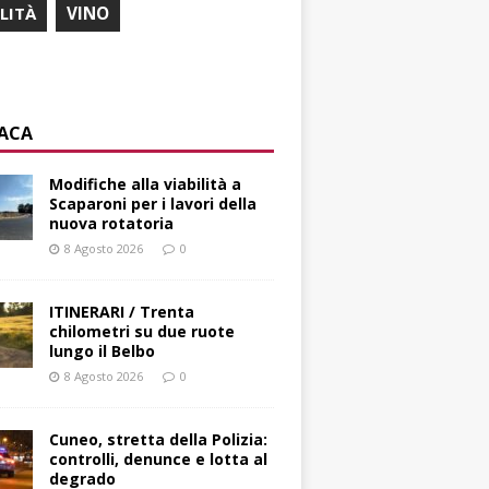
ILITÀ
VINO
ACA
Modifiche alla viabilità a
Scaparoni per i lavori della
nuova rotatoria
8 Agosto 2026
0
ITINERARI / Trenta
chilometri su due ruote
lungo il Belbo
8 Agosto 2026
0
Cuneo, stretta della Polizia:
controlli, denunce e lotta al
degrado