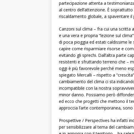
partecipazione attenta a testimonianza
al centro dell’attenzione. È soprattutto
riscaldamento globale, a spaventare il p
Canzoni sul clima – fra cui una scritta
e una vera e propria “lezione sul clima
di poca pioggia ed estati caldissime l
capire come risparmiare risorse e come
evitando gli sprechi. Dall’altra parte 
resistenti e sfruttando terreno che – m
oggi è più favorevole perché meno espo
spiegato Mercalli – rispetto a “crescita”
cambiamento del clima ci sta indicand
incompatibile con la nostra sopravviven
minor danno. Possiamo però diffondere pr
ed ecco che progetti che mettono il te
approccia l’arte contemporanea, sono
Prospettive / Perspectives ha infatti i
per sensibilizzare al tema del cambiam
e in armonia con il territorio – ha sele