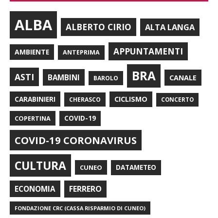
ALBA
ALBERTO CIRIO
ALTA LANGA
APPUNTAMENTI
AMBIENTE
ANTEPRIMA
BRA
ASTI
BAMBINI
CANALE
BAROLO
CARABINIERI
CICLISMO
CHERASCO
CONCERTO
COPERTINA
COVID-19
COVID-19 CORONAVIRUS
CULTURA
CUNEO
DATAMETEO
FERRERO
ECONOMIA
FONDAZIONE CRC (CASSA RISPARMIO DI CUNEO)