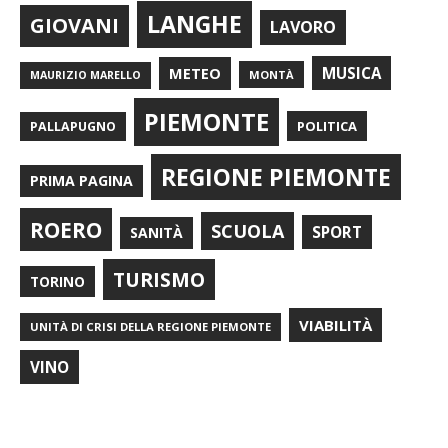
LANGHE
GIOVANI
LAVORO
METEO
MUSICA
MONTÀ
MAURIZIO MARELLO
PIEMONTE
POLITICA
PALLAPUGNO
REGIONE PIEMONTE
PRIMA PAGINA
ROERO
SCUOLA
SPORT
SANITÀ
TURISMO
TORINO
VIABILITÀ
UNITÀ DI CRISI DELLA REGIONE PIEMONTE
VINO