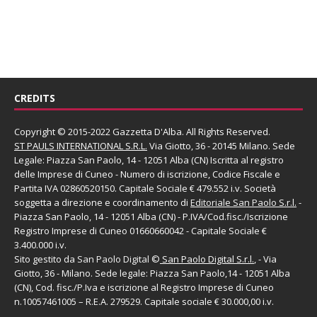
CREDITS
Copyright © 2015-2022 Gazzetta D'Alba. All Rights Reserved.
ST PAULS INTERNATIONAL S.R.L.
Via Giotto, 36 - 20145 Milano. Sede
Legale: Piazza San Paolo, 14 - 12051 Alba (CN) Iscritta al registro
delle Imprese di Cuneo - Numero di iscrizione, Codice Fiscale e
Partita IVA 02860520150. Capitale Sociale € 479.552 i.v. Società
soggetta a direzione e coordinamento di
Editoriale San Paolo
S.r.l.
-
Piazza San Paolo, 14 - 12051 Alba (CN) - P.IVA/Cod.fisc./Iscrizione
Registro Imprese di Cuneo 01660660042 - Capitale Sociale €
3.400.000 i.v.
Sito gestito da
San Paolo Digital
©
San Paolo Digital S.r.l.
, - Via
Giotto, 36 - Milano. Sede legale: Piazza San Paolo,14 - 12051 Alba
(CN), Cod. fisc./P.Iva e iscrizione al Registro Imprese di Cuneo
n.10057461005 – R.E.A. 279529. Capitale sociale € 30.000,00 i.v.