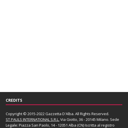
CREDITS
Copyright © 2015-2022 Gazzetta D'Alba. All Rights Reserved.
ST PAULS INTERNATIONAL S.R.L.
Via Giotto, 36 - 20145 Milano. Sede
Legale: Piazza San Paolo, 14 - 12051 Alba (CN) Iscritta al registro