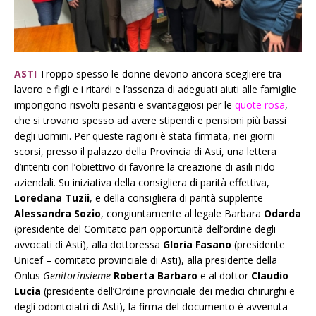
ASTI
Troppo spesso le donne devono ancora scegliere tra
lavoro e figli e i ritardi e l’assenza di adeguati aiuti alle famiglie
impongono risvolti pesanti e svantaggiosi per le
quote rosa
,
che si trovano spesso ad avere stipendi e pensioni più bassi
degli uomini. Per queste ragioni è stata firmata, nei giorni
scorsi, presso il palazzo della Provincia di Asti, una lettera
d’intenti con l’obiettivo di favorire la creazione di asili nido
aziendali. Su iniziativa della consigliera di parità effettiva,
Loredana Tuzii
, e della consigliera di parità supplente
Alessandra Sozio
, congiuntamente al legale Barbara
Odarda
(presidente del Comitato pari opportunità dell’ordine degli
avvocati di Asti), alla dottoressa
Gloria Fasano
(presidente
Unicef – comitato provinciale di Asti), alla presidente della
Onlus
Genitorinsieme
Roberta Barbaro
e al dottor
Claudio
Lucia
(presidente dell’Ordine provinciale dei medici chirurghi e
degli odontoiatri di Asti), la firma del documento è avvenuta