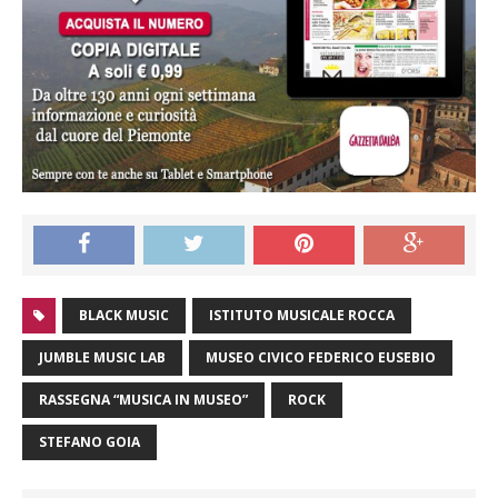
BLACK MUSIC
ISTITUTO MUSICALE ROCCA
JUMBLE MUSIC LAB
MUSEO CIVICO FEDERICO EUSEBIO
RASSEGNA “MUSICA IN MUSEO”
ROCK
STEFANO GOIA