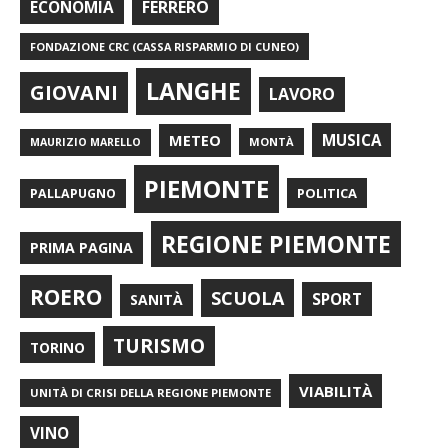
FERRERO
ECONOMIA
FONDAZIONE CRC (CASSA RISPARMIO DI CUNEO)
LANGHE
GIOVANI
LAVORO
METEO
MUSICA
MONTÀ
MAURIZIO MARELLO
PIEMONTE
POLITICA
PALLAPUGNO
REGIONE PIEMONTE
PRIMA PAGINA
ROERO
SCUOLA
SPORT
SANITÀ
TURISMO
TORINO
VIABILITÀ
UNITÀ DI CRISI DELLA REGIONE PIEMONTE
VINO