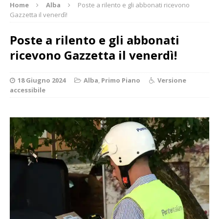
Home
Alba
Poste a rilento e gli abbonati ricevono
Gazzetta il venerdì!
Poste a rilento e gli abbonati
ricevono Gazzetta il venerdì!
18 Giugno 2024
Alba
,
Primo Piano
Versione
accessibile