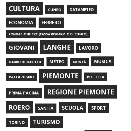
CULTURA
CUNEO
DATAMETEO
FERRERO
ECONOMIA
FONDAZIONE CRC (CASSA RISPARMIO DI CUNEO)
LANGHE
GIOVANI
LAVORO
METEO
MUSICA
MONTÀ
MAURIZIO MARELLO
PIEMONTE
POLITICA
PALLAPUGNO
REGIONE PIEMONTE
PRIMA PAGINA
ROERO
SCUOLA
SPORT
SANITÀ
TURISMO
TORINO