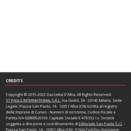
CREDITS
Copyright © 2015-2022 Gazzetta D'Alba. All Rights Reserved.
ST PAULS INTERNATIONAL S.R.L.
Via Giotto, 36 - 20145 Milano. Sede
Legale: Piazza San Paolo, 14 - 12051 Alba (CN) Iscritta al registro
delle Imprese di Cuneo - Numero di iscrizione, Codice Fiscale e
Partita IVA 02860520150. Capitale Sociale € 479.552 i.v. Società
soggetta a direzione e coordinamento di
Editoriale San Paolo
S.r.l.
-
Piazza San Paolo, 14 - 12051 Alba (CN) - P.IVA/Cod.fisc./Iscrizione