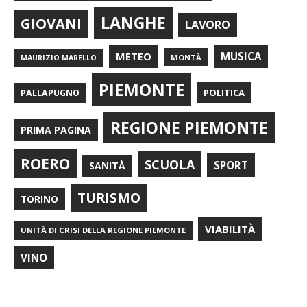
LANGHE
GIOVANI
LAVORO
METEO
MUSICA
MONTÀ
MAURIZIO MARELLO
PIEMONTE
POLITICA
PALLAPUGNO
REGIONE PIEMONTE
PRIMA PAGINA
ROERO
SCUOLA
SPORT
SANITÀ
TURISMO
TORINO
VIABILITÀ
UNITÀ DI CRISI DELLA REGIONE PIEMONTE
VINO