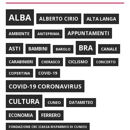
ALBA
ALBERTO CIRIO
ALTA LANGA
APPUNTAMENTI
AMBIENTE
ANTEPRIMA
BRA
ASTI
BAMBINI
CANALE
BAROLO
CARABINIERI
CICLISMO
CHERASCO
CONCERTO
COPERTINA
COVID-19
COVID-19 CORONAVIRUS
CULTURA
CUNEO
DATAMETEO
FERRERO
ECONOMIA
FONDAZIONE CRC (CASSA RISPARMIO DI CUNEO)