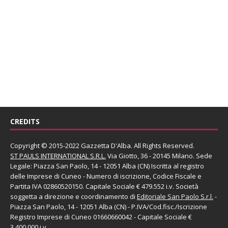
CREDITS
Copyright © 2015-2022 Gazzetta D'Alba. All Rights Reserved.
ST PAULS INTERNATIONAL S.R.L.
Via Giotto, 36 - 20145 Milano. Sede
Legale: Piazza San Paolo, 14 - 12051 Alba (CN) Iscritta al registro
delle Imprese di Cuneo - Numero di iscrizione, Codice Fiscale e
Partita IVA 02860520150. Capitale Sociale € 479.552 i.v. Società
soggetta a direzione e coordinamento di
Editoriale San Paolo
S.r.l.
-
Piazza San Paolo, 14 - 12051 Alba (CN) - P.IVA/Cod.fisc./Iscrizione
Registro Imprese di Cuneo 01660660042 - Capitale Sociale €
3.400.000 i.v.