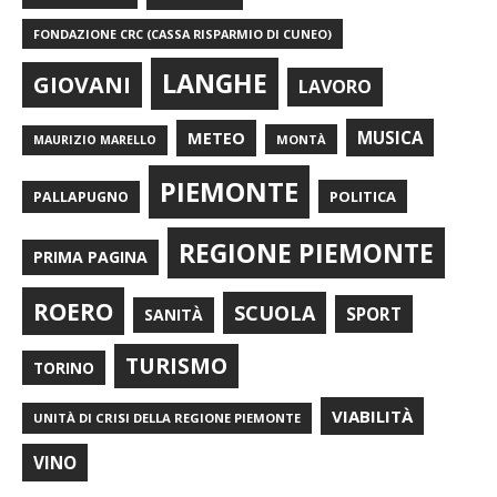
FONDAZIONE CRC (CASSA RISPARMIO DI CUNEO)
LANGHE
GIOVANI
LAVORO
METEO
MUSICA
MONTÀ
MAURIZIO MARELLO
PIEMONTE
POLITICA
PALLAPUGNO
REGIONE PIEMONTE
PRIMA PAGINA
ROERO
SCUOLA
SPORT
SANITÀ
TURISMO
TORINO
VIABILITÀ
UNITÀ DI CRISI DELLA REGIONE PIEMONTE
VINO