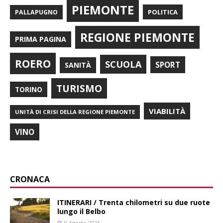
PIEMONTE
POLITICA
PALLAPUGNO
REGIONE PIEMONTE
PRIMA PAGINA
ROERO
SCUOLA
SPORT
SANITÀ
TURISMO
TORINO
VIABILITÀ
UNITÀ DI CRISI DELLA REGIONE PIEMONTE
VINO
CRONACA
ITINERARI / Trenta chilometri su due ruote
lungo il Belbo
8 Agosto 2026