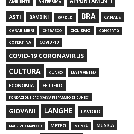
APPUNTAMENTI
AMBIENTE
ANTEPRIMA
BRA
ASTI
BAMBINI
CANALE
BAROLO
CARABINIERI
CICLISMO
CHERASCO
CONCERTO
COPERTINA
COVID-19
COVID-19 CORONAVIRUS
CULTURA
CUNEO
DATAMETEO
FERRERO
ECONOMIA
FONDAZIONE CRC (CASSA RISPARMIO DI CUNEO)
LANGHE
GIOVANI
LAVORO
METEO
MUSICA
MONTÀ
MAURIZIO MARELLO