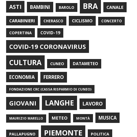
BRA
ASTI
BAMBINI
CANALE
BAROLO
CARABINIERI
CICLISMO
CHERASCO
CONCERTO
COPERTINA
COVID-19
COVID-19 CORONAVIRUS
CULTURA
CUNEO
DATAMETEO
FERRERO
ECONOMIA
FONDAZIONE CRC (CASSA RISPARMIO DI CUNEO)
LANGHE
GIOVANI
LAVORO
METEO
MUSICA
MONTÀ
MAURIZIO MARELLO
PIEMONTE
POLITICA
PALLAPUGNO