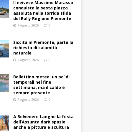
Il neivese Massimo Marasso
conquista la sesta piazza
assoluta nella torrida sfida
del Rally Regione Piemonte
7 Agosto 2026
0
Siccità in Piemonte, parte la
richiesta di calamità
naturale
7 Agosto 2026
0
Bollettino meteo: un po’ di
temporali nel fine
settimana, ma il caldo è
sempre presente
7 Agosto 2026
0
A Belvedere Langhe la festa
dell’Assunta darà spazio
anche a pittura e scultura