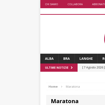
CHI SIAMO
COLLABORA
ABBONATI
ALBA
BRA
LANGHE
R
[ 7 Agosto 2026 
ULTIME NOTIZIE
CRONACA
[ 7 Agosto 2026 
Home
Maratona
caldo è sempre 
Maratona
[ 7 Agosto 2026 