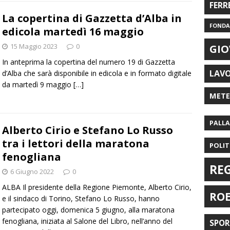
FERR
La copertina di Gazzetta d’Alba in
FONDAZ
edicola martedì 16 maggio
15 Maggio 2023
0
GIO
In anteprima la copertina del numero 19 di Gazzetta
LAV
d’Alba che sarà disponibile in edicola e in formato digitale
da martedì 9 maggio
[…]
MET
PALL
Alberto Cirio e Stefano Lo Russo
tra i lettori della maratona
POLIT
fenogliana
RE
6 Giugno 2022
0
ALBA Il presidente della Regione Piemonte, Alberto Cirio,
RO
e il sindaco di Torino, Stefano Lo Russo, hanno
partecipato oggi, domenica 5 giugno, alla maratona
fenogliana, iniziata al Salone del Libro, nell’anno del
SPO