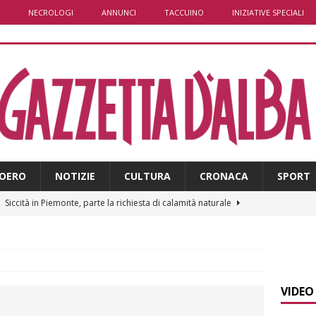
NECROLOGI
ANNUNCI
TACCUINO
INIZIATIVE SPECIALI
OERO
NOTIZIE
CULTURA
CRONACA
SPORT
]
Siccità in Piemonte, parte la richiesta di calamità naturale
]
Bollettino meteo: un po’ di temporali nel fine settimana, ma il
presente
ALBA
VIDEO
]
A Belvedere Langhe la festa dell’Assunta darà spazio anche a