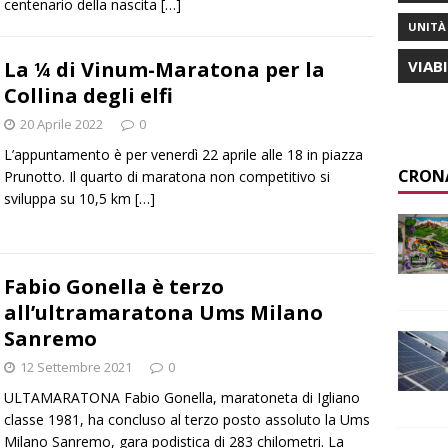
centenario della nascita
[…]
UNITÀ 
La ¼ di Vinum-Maratona per la
VIAB
Collina degli elfi
20 Aprile 2022
0
L’appuntamento è per venerdì 22 aprile alle 18 in piazza
CRON
Prunotto. Il quarto di maratona non competitivo si
sviluppa su 10,5 km
[…]
Fabio Gonella è terzo
all’ultramaratona Ums Milano
Sanremo
12 Settembre 2021
0
ULTAMARATONA Fabio Gonella, maratoneta di Igliano
classe 1981, ha concluso al terzo posto assoluto la Ums
Milano Sanremo, gara podistica di 283 chilometri. La