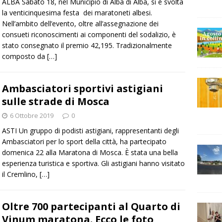
ALBA Sabato 18, nel Municipio di Alba di Alba, si è svolta
la venticinquesima festa dei maratoneti albesi.
Nell’ambito dell’evento, oltre all’assegnazione dei
consueti riconoscimenti ai componenti del sodalizio, è
stato consegnato il premio 42,195. Tradizionalmente
composto da
[…]
Ambasciatori sportivi astigiani
sulle strade di Mosca
6 Ottobre 2019
0
ASTI Un gruppo di podisti astigiani, rappresentanti degli
Ambasciatori per lo sport della città, ha partecipato
domenica 22 alla Maratona di Mosca. È stata una bella
esperienza turistica e sportiva. Gli astigiani hanno visitato
il Cremlino,
[…]
Oltre 700 partecipanti al Quarto di
Vinum maratona. Ecco le foto