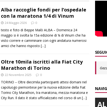
a
LANGHE
Alba raccoglie fondi per l’ospedale
]
Agosto in collina, le pagine da sfogliare
ALBA
con la maratona 1/4 di Vinum
]
Siccità e consumi record: Egea acque invita a un uso
24 Maggio 2026
0
a risorsa idrica
ALBA
testo e foto di Beppe Malò ALBA – Domenica 24
]
Modifiche alla viabilità a Scaparoni per i lavori della nuova
maggio si è svolta la 15a edizione di ¼ di Vinum che ha
visto correre e camminare con ogni andatura numerosi
A
amici che hanno risposto
[…]
​Dal Perù a Bra, fino al passaporto italiano: la bella storia di
SEGUI
BRA
Oltre 10mila iscritti alla Fiat City
Marathon di Torino
]
Fondazione CRC, oltre 2,15 milioni per 41 progetti green
Gazz
22 Novembre 2025
0
TORINO – Oltre diecimila partecipanti attesi domani nel
capoluogo piemontese per la nuova edizione della Fiat
NAVIG
Torino City Marathon, tra maratona, mezza maratona e
City Run. Il dato è stato ufficializzato nel corso di un
[…]
AL