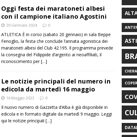
Oggi festa dei maratoneti albesi
ALT
con il campione italiano Agostini
20 Gennaio 2024
0
ANTE
ATLETICA È in corso (sabato 20 gennaio) in sala Beppe
AST
Fenoglio, la festa che conclude l’annata agonistica dei
maratoneti albesi del Club 42.195. Il programma prevede
BR
la consegna del Fidippide d’argento ai neoaffiliati, il
riconoscimento per
[…]
CHER
Le notizie principali del numero in
COPE
edicola da martedì 16 maggio
COV
16 Maggio 2023
0
Il nuovo numero di Gazzetta d’Alba è già disponibile in
CU
edicola e in formato digitale da martedì 9 maggio. Leggi
qui le notizie principali
[…]
DATA