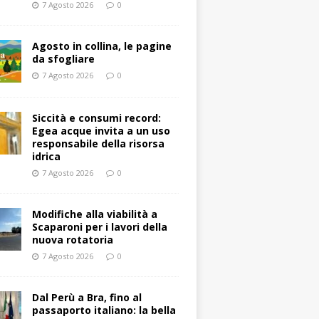
7 Agosto 2026
0
Agosto in collina, le pagine
da sfogliare
7 Agosto 2026
0
Siccità e consumi record:
Egea acque invita a un uso
responsabile della risorsa
idrica
7 Agosto 2026
0
Modifiche alla viabilità a
Scaparoni per i lavori della
nuova rotatoria
7 Agosto 2026
0
​Dal Perù a Bra, fino al
passaporto italiano: la bella