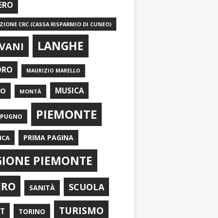
ERO
IONE CRC (CASSA RISPARMIO DI CUNEO)
LANGHE
VANI
ORO
MAURIZIO MARELLO
EO
MUSICA
MONTÀ
PIEMONTE
APUGNO
PRIMA PAGINA
ICA
GIONE PIEMONTE
ERO
SCUOLA
SANITÀ
TURISMO
RT
TORINO