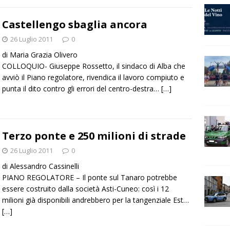
Castellengo sbaglia ancora
26 Luglio 2011
0
di Maria Grazia Olivero
COLLOQUIO- Giuseppe Rossetto, il sindaco di Alba che
avviò il Piano regolatore, rivendica il lavoro compiuto e
punta il dito contro gli errori del centro-destra…
[…]
Terzo ponte e 250 milioni di strade
26 Luglio 2011
0
di Alessandro Cassinelli
PIANO REGOLATORE – Il ponte sul Tanaro potrebbe
essere costruito dalla società Asti-Cuneo: così i 12
milioni già disponibili andrebbero per la tangenziale Est…
[…]