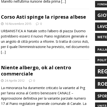
Marello nell’ultima riunione della prima
[…]
FONDAZ
GIO
Corso Asti spinge la ripresa albese
16 Novembre 2015
0
LAV
URBANISTICA A Natale sotto l’albero di piazza Duomo
potrebbero esserci il nuovo Piano regolatore generale e
MET
un angolo di città pronto a rifiorire. Si tratta di corso Asti,
per il quale l’Amministrazione ha previsto, nel documento
PALL
[…]
POLIT
Niente albergo, ok al centro
RE
commerciale
24 Aprile 2012
0
RO
La minoranza ha duramente criticato la variante al Prg
per l’area vicina al Centro benessere CANALE –
SPO
Approvazione definitiva per la variante parziale numero
17 al Piano regolatore generale comunale di Canale. La
UNITÀ 