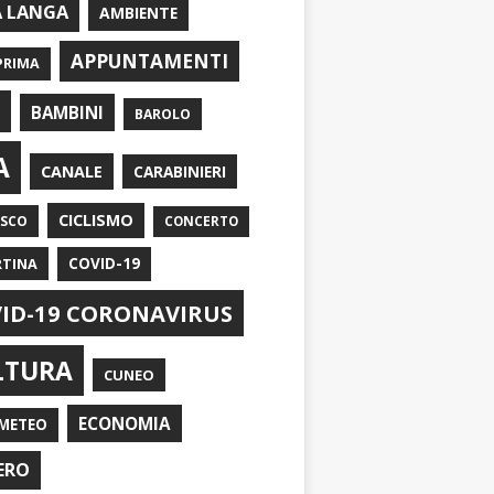
A LANGA
AMBIENTE
APPUNTAMENTI
PRIMA
I
BAMBINI
BAROLO
A
CANALE
CARABINIERI
CICLISMO
ASCO
CONCERTO
RTINA
COVID-19
ID-19 CORONAVIRUS
LTURA
CUNEO
ECONOMIA
METEO
ERO