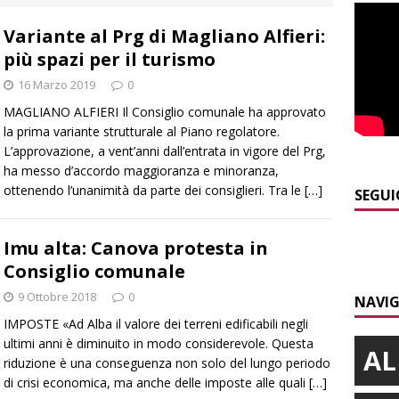
PRIMO PIANO
Variante al Prg di Magliano Alfieri:
]
Abitare il piemontese / La parola della settimana è Bifa
più spazi per il turismo
16 Marzo 2019
0
]
Alba: lunedì 10 agosto tornano le “Notti del vino”
ALBA
MAGLIANO ALFIERI Il Consiglio comunale ha approvato
]
Dal 13 al 16 agosto a Priocca c’è la Sagra della costata di
la prima variante strutturale al Piano regolatore.
L’approvazione, a vent’anni dall’entrata in vigore del Prg,
PIANO
ha messo d’accordo maggioranza e minoranza,
ottenendo l’unanimità da parte dei consiglieri. Tra le
[…]
]
Rotary Club Bra: arriva il “Premio per l’Eccellenza”
BRA
SEGUI
]
Valdieri: escursionista in difficoltà salvata oltre i 2.000 metri
Imu alta: Canova protesta in
Consiglio comunale
9 Ottobre 2018
0
NAVIG
IMPOSTE «Ad Alba il valore dei terreni edificabili negli
ultimi anni è diminuito in modo considerevole. Questa
AL
riduzione è una conseguenza non solo del lungo periodo
di crisi economica, ma anche delle imposte alle quali
[…]