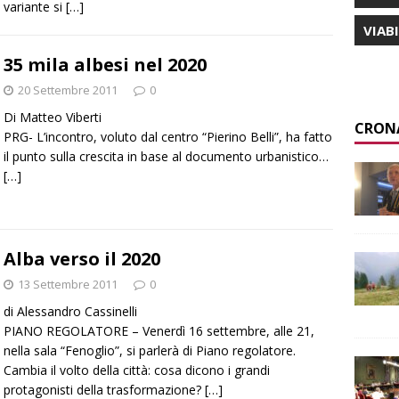
variante si
[…]
VIAB
35 mila albesi nel 2020
20 Settembre 2011
0
Di Matteo Viberti
CRON
PRG- L’incontro, voluto dal centro “Pierino Belli”, ha fatto
il punto sulla crescita in base al documento urbanistico…
[…]
Alba verso il 2020
13 Settembre 2011
0
di Alessandro Cassinelli
PIANO REGOLATORE – Venerdì 16 settembre, alle 21,
nella sala “Fenoglio”, si parlerà di Piano regolatore.
Cambia il volto della città: cosa dicono i grandi
protagonisti della trasformazione?
[…]