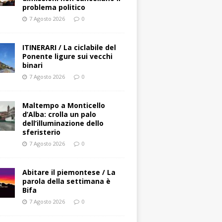
problema politico
7 Agosto 2026
0
ITINERARI / La ciclabile del
Ponente ligure sui vecchi
binari
7 Agosto 2026
0
Maltempo a Monticello
d’Alba: crolla un palo
dell’illuminazione dello
sferisterio
7 Agosto 2026
0
Abitare il piemontese / La
parola della settimana è
Bifa
7 Agosto 2026
0