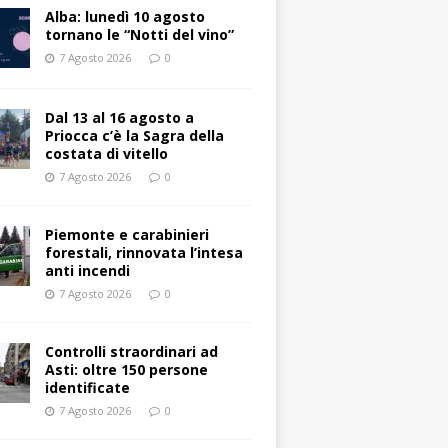
Alba: lunedì 10 agosto
tornano le “Notti del vino”
7 Agosto 2026
0
Dal 13 al 16 agosto a
Priocca c’è la Sagra della
costata di vitello
7 Agosto 2026
0
Piemonte e carabinieri
forestali, rinnovata l’intesa
anti incendi
7 Agosto 2026
0
Controlli straordinari ad
Asti: oltre 150 persone
identificate
7 Agosto 2026
0