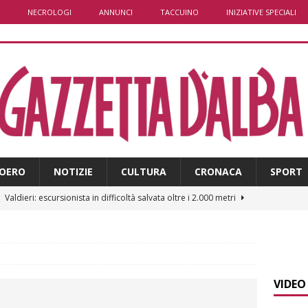
NECROLOGI
ANNUNCI
TACCUINO
INIZIATIVE SPECIALI
OERO
NOTIZIE
CULTURA
CRONACA
SPORT
]
Caso Galeasso in Comune ad Alba, per la Lega le dimissioni
l problema politico
ALBA
]
ITINERARI / La ciclabile del Ponente ligure sui vecchi binari
VIDEO
]
Maltempo a Monticello d’Alba: crolla un palo dell’illuminazione