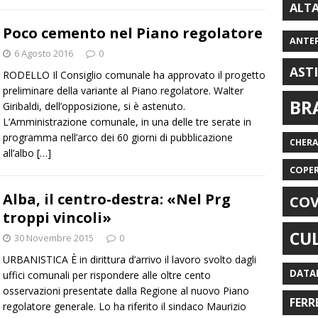
ALT
Poco cemento nel Piano regolatore
ANTE
6 Agosto 2016
0
AST
RODELLO Il Consiglio comunale ha approvato il progetto
preliminare della variante al Piano regolatore. Walter
BR
Giribaldi, dell’opposizione, si è astenuto.
L’Amministrazione comunale, in una delle tre serate in
programma nell’arco dei 60 giorni di pubblicazione
CHER
all’albo
[…]
COPE
Alba, il centro-destra: «Nel Prg
COV
troppi vincoli»
CU
30 Novembre 2015
0
URBANISTICA È in dirittura d’arrivo il lavoro svolto dagli
DATA
uffici comunali per rispondere alle oltre cento
osservazioni presentate dalla Regione al nuovo Piano
FERR
regolatore generale. Lo ha riferito il sindaco Maurizio