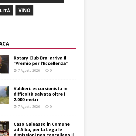
ILITÀ
VINO
ACA
Rotary Club Bra: arriva il
“Premio per l’Eccellenza”
7 Agosto 2026
0
Valdieri: escursionista in
difficoltà salvata oltre i
2.000 metri
7 Agosto 2026
0
Caso Galeasso in Comune
ad Alba, per la Lega le
dimissioni non cancellano il