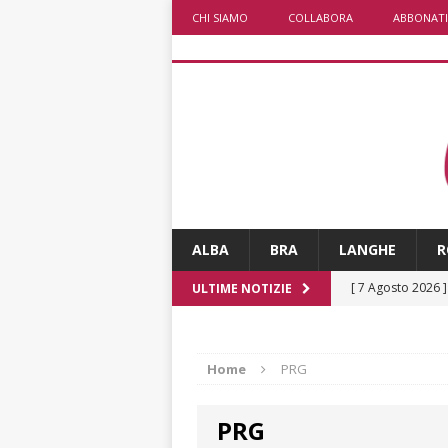
CHI SIAMO
COLLABORA
ABBONATI
ALBA
BRA
LANGHE
R
[ 7 Agosto 2026 
ULTIME NOTIZIE
non cancellano i
[ 7 Agosto 2026 
Home
PRG
ALTRE NOTIZIE
PRG
[ 7 Agosto 2026 