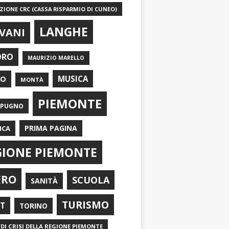
IONE CRC (CASSA RISPARMIO DI CUNEO)
LANGHE
VANI
ORO
MAURIZIO MARELLO
EO
MUSICA
MONTÀ
PIEMONTE
APUGNO
PRIMA PAGINA
ICA
GIONE PIEMONTE
ERO
SCUOLA
SANITÀ
TURISMO
RT
TORINO
DI CRISI DELLA REGIONE PIEMONTE