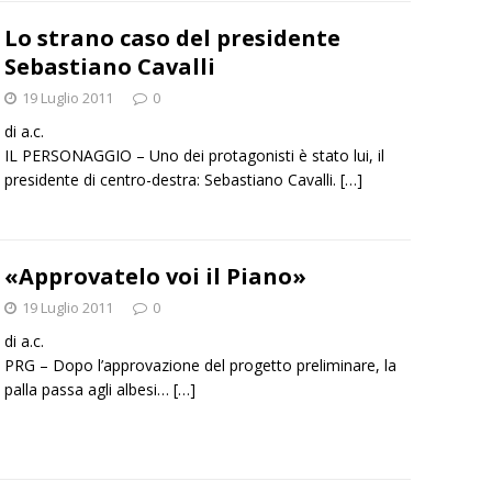
Lo strano caso del presidente
Sebastiano Cavalli
19 Luglio 2011
0
di a.c.
IL PERSONAGGIO – Uno dei protagonisti è stato lui, il
presidente di centro-destra: Sebastiano Cavalli.
[…]
«Approvatelo voi il Piano»
19 Luglio 2011
0
di a.c.
PRG – Dopo l’approvazione del progetto preliminare, la
palla passa agli albesi…
[…]