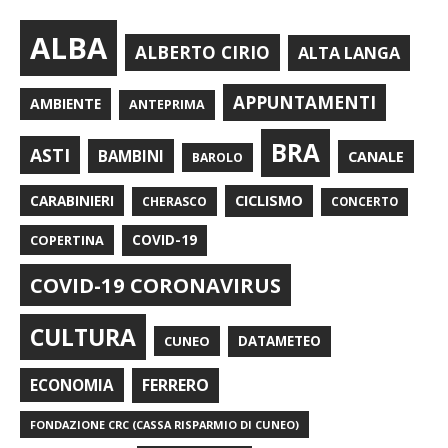
ALBA
ALBERTO CIRIO
ALTA LANGA
APPUNTAMENTI
AMBIENTE
ANTEPRIMA
BRA
ASTI
BAMBINI
CANALE
BAROLO
CARABINIERI
CICLISMO
CHERASCO
CONCERTO
COPERTINA
COVID-19
COVID-19 CORONAVIRUS
CULTURA
CUNEO
DATAMETEO
FERRERO
ECONOMIA
FONDAZIONE CRC (CASSA RISPARMIO DI CUNEO)