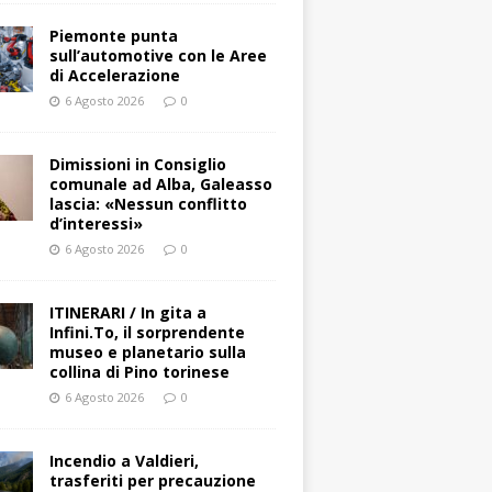
Piemonte punta
sull’automotive con le Aree
di Accelerazione
6 Agosto 2026
0
Dimissioni in Consiglio
comunale ad Alba, Galeasso
lascia: «Nessun conflitto
d’interessi»
6 Agosto 2026
0
ITINERARI / In gita a
Infini.To, il sorprendente
museo e planetario sulla
collina di Pino torinese
6 Agosto 2026
0
Incendio a Valdieri,
trasferiti per precauzione