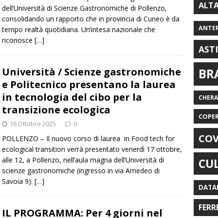
ALT
dell’Università di Scienze Gastronomiche di Pollenzo,
consolidando un rapporto che in provincia di Cuneo è da
ANTE
tempo realtà quotidiana. Un’intesa nazionale che
riconosce
[…]
AST
Università / Scienze gastronomiche
BR
e Politecnico presentano la laurea
in tecnologia del cibo per la
CHER
transizione ecologica
COPE
16 Ottobre 2025
0
COV
POLLENZO – Il nuovo corso di laurea in Food tech for
ecological transition verrà presentato venerdì 17 ottobre,
alle 12, a Pollenzo, nell’aula magna dell’Università di
CU
scienze gastronomiche (ingresso in via Amedeo di
Savoia 9).
[…]
DATA
FERR
IL PROGRAMMA: Per 4 giorni nel