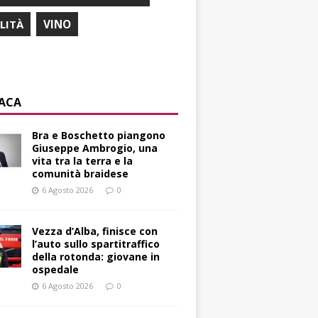
ILITÀ
VINO
ACA
Bra e Boschetto piangono
Giuseppe Ambrogio, una
vita tra la terra e la
comunità braidese
6 Agosto 2026
0
Vezza d’Alba, finisce con
l’auto sullo spartitraffico
della rotonda: giovane in
ospedale
6 Agosto 2026
0