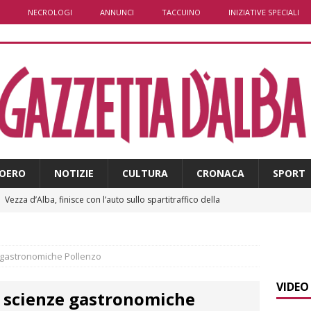
NECROLOGI
ANNUNCI
TACCUINO
INIZIATIVE SPECIALI
OERO
NOTIZIE
CULTURA
CRONACA
SPORT
]
Vezza d’Alba, finisce con l’auto sullo spartitraffico della
e in ospedale
CRONACA
]
La bella stagione riporta l’allarme sulle strade: cresce il
e gastronomiche Pollenzo
 NOTIZIE
VIDEO
i scienze gastronomiche
]
Piemonte punta sull’automotive con le Aree di Accelerazione