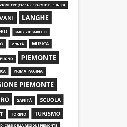
IONE CRC (CASSA RISPARMIO DI CUNEO)
LANGHE
VANI
ORO
MAURIZIO MARELLO
EO
MUSICA
MONTÀ
PIEMONTE
APUGNO
PRIMA PAGINA
ICA
GIONE PIEMONTE
ERO
SCUOLA
SANITÀ
TURISMO
RT
TORINO
DI CRISI DELLA REGIONE PIEMONTE