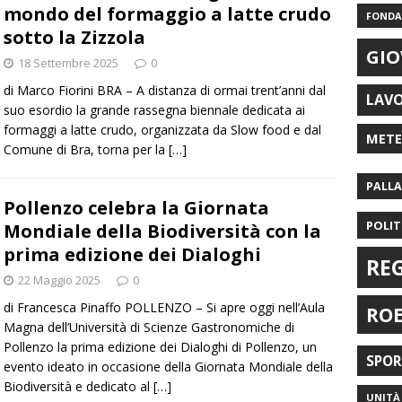
mondo del formaggio a latte crudo
FONDAZ
sotto la Zizzola
GIO
18 Settembre 2025
0
di Marco Fiorini BRA – A distanza di ormai trent’anni dal
LAV
suo esordio la grande rassegna biennale dedicata ai
formaggi a latte crudo, organizzata da Slow food e dal
MET
Comune di Bra, torna per la
[…]
PALL
Pollenzo celebra la Giornata
POLIT
Mondiale della Biodiversità con la
prima edizione dei Dialoghi
RE
22 Maggio 2025
0
di Francesca Pinaffo POLLENZO – Si apre oggi nell’Aula
RO
Magna dell’Università di Scienze Gastronomiche di
Pollenzo la prima edizione dei Dialoghi di Pollenzo, un
SPO
evento ideato in occasione della Giornata Mondiale della
Biodiversità e dedicato al
[…]
UNITÀ 