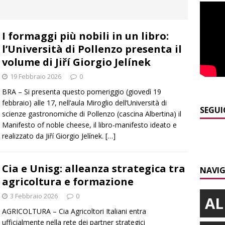
E
]
Dimissioni in Consiglio comunale ad Alba, Galeasso lascia:
I formaggi più nobili in un libro:
 d’interessi»
ALBA
l’Università di Pollenzo presenta il
]
ITINERARI / In gita a Infini.To, il sorprendente museo e
volume di Jiří Giorgio Jelínek
collina di Pino torinese
ALBA
19 Febbraio 2026
0
]
Incendio a Valdieri, trasferiti per precauzione gli scout
BRA – Si presenta questo pomeriggio (giovedì 19
febbraio) alle 17, nell’aula Miroglio dell’Università di
BA
SEGUI
scienze gastronomiche di Pollenzo (cascina Albertina) il
]
Manifesto of noble cheese, il libro-manifesto ideato e
Palio di Asti, Andrea Calamassi confermato mossiere per
realizzato da Jiří Giorgio Jelínek.
[…]
ALTRE NOTIZIE
]
Bra e Boschetto piangono Giuseppe Ambrogio, una vita tra la
Cia e Unisg: alleanza strategica tra
NAVIG
ità braidese
BRA
agricoltura e formazione
3 Febbraio 2026
0
AL
AGRICOLTURA – Cia Agricoltori Italiani entra
ufficialmente nella rete dei partner strategici