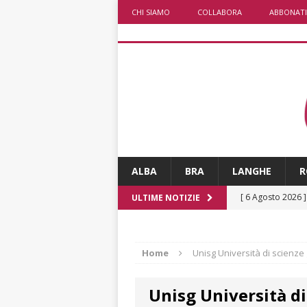
CHI SIAMO
COLLABORA
ABBONATI
ALBA
BRA
LANGHE
R
[ 6 Agosto 2026 
ULTIME NOTIZIE
rotonda: giovan
[ 6 Agosto 2026 
Home
Unisg Università di scienz
numero
ALTRE
Unisg Università d
[ 6 Agosto 2026 