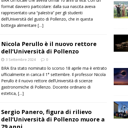
BRA Un locale che aveva ormai 10 anni di vita. Con un
format davvero particolare: dalla sua nascita aveva
rappresentato una “palestra” per gli studenti
dell’Università del gusto di Pollenzo, che in questa
bottega alimentare
[…]
Nicola Perullo è il nuovo rettore
dell’Università di Pollenzo
3 Settembre 2024
0
BRA Era stato nominato lo scorso 18 aprile ma è entrato
ufficialmente in carica il 1° settembre. Il professor Nicola
Perullo è il nuovo rettore dell’Università di scienze
gastronomiche di Pollenzo. Docente ordinario di
estetica,
[…]
Sergio Panero, figura di rilievo
dell’Università di Pollenzo muore a
79 anni