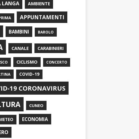
A LANGA
AMBIENTE
APPUNTAMENTI
PRIMA
I
BAMBINI
BAROLO
A
CANALE
CARABINIERI
CICLISMO
ASCO
CONCERTO
RTINA
COVID-19
ID-19 CORONAVIRUS
LTURA
CUNEO
ECONOMIA
METEO
ERO