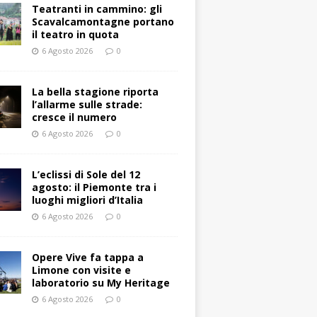
Teatranti in cammino: gli
Scavalcamontagne portano
il teatro in quota
6 Agosto 2026
0
La bella stagione riporta
l’allarme sulle strade:
cresce il numero
6 Agosto 2026
0
L’eclissi di Sole del 12
agosto: il Piemonte tra i
luoghi migliori d’Italia
6 Agosto 2026
0
Opere Vive fa tappa a
Limone con visite e
laboratorio su My Heritage
6 Agosto 2026
0