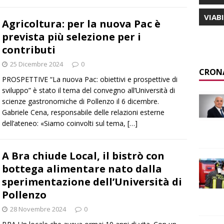
VIAB
Agricoltura: per la nuova Pac è
prevista più selezione per i
contributi
25 Dicembre 2024
0
CRON
PROSPETTIVE “La nuova Pac: obiettivi e prospettive di
sviluppo” è stato il tema del convegno all’Università di
scienze gastronomiche di Pollenzo il 6 dicembre.
Gabriele Cena, responsabile delle relazioni esterne
dell’ateneo: «Siamo coinvolti sul tema,
[…]
A Bra chiude Local, il bistrò con
bottega alimentare nato dalla
sperimentazione dell’Università di
Pollenzo
28 Novembre 2024
0