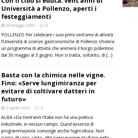
Con il cibo si educa: vent’anni di
Università a Pollenzo, aperti i
festeggiamenti
30 Maggio 2024
0
POLLENZO Per celebrare i suoi primi vent’anni di attività
l’Università di scienze gastronomiche di Pollenzo sfodera
un programma di attività che animerà il borgo pollentino
dal 30 maggio al 3 giugno. Non si tratta, soltanto, di
[…]
Basta con la chimica nelle vigne.
Fino: «Serve lungimiranza per
evitare di coltivare datteri in
futuro»
5 Aprile 2024
0
ALBA «Da trent’anni l’Italia non ha una politica
industriale, in nessun campo. Quest’assenza di
programmazione coinvolge anche l’agricoltura. Non
siamo gli unici, certo, altri paesi europei risultano nella