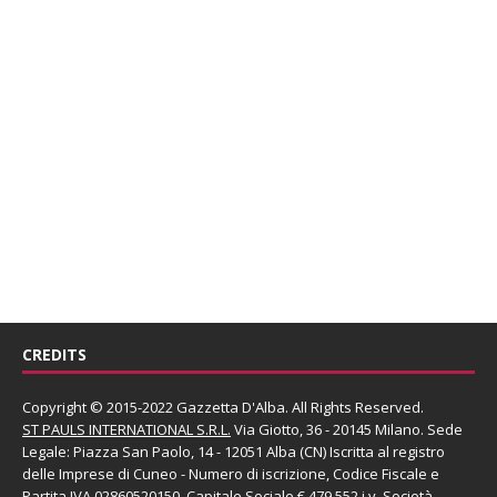
CREDITS
Copyright © 2015-2022 Gazzetta D'Alba. All Rights Reserved.
ST PAULS INTERNATIONAL S.R.L.
Via Giotto, 36 - 20145 Milano. Sede
Legale: Piazza San Paolo, 14 - 12051 Alba (CN) Iscritta al registro
delle Imprese di Cuneo - Numero di iscrizione, Codice Fiscale e
Partita IVA 02860520150. Capitale Sociale € 479.552 i.v. Società