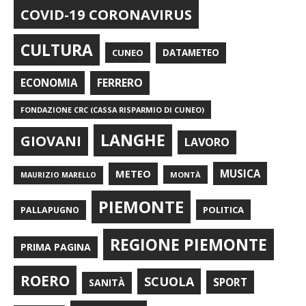
COVID-19 CORONAVIRUS
CULTURA
CUNEO
DATAMETEO
FERRERO
ECONOMIA
FONDAZIONE CRC (CASSA RISPARMIO DI CUNEO)
LANGHE
GIOVANI
LAVORO
METEO
MUSICA
MONTÀ
MAURIZIO MARELLO
PIEMONTE
POLITICA
PALLAPUGNO
REGIONE PIEMONTE
PRIMA PAGINA
ROERO
SCUOLA
SPORT
SANITÀ