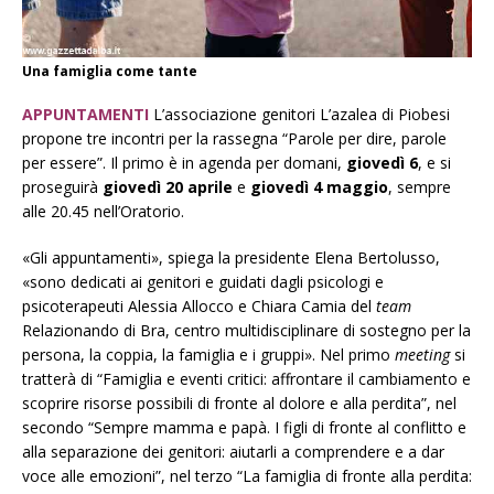
Una famiglia come tante
APPUNTAMENTI
L’associazione genitori L’azalea di Piobesi
propone tre incontri per la rassegna “Parole per dire, parole
per essere”. Il primo è in agenda per domani,
giovedì 6
, e si
proseguirà
giovedì 20 aprile
e
giovedì 4 maggio
, sempre
alle 20.45 nell’Oratorio.
«Gli appuntamenti», spiega la presidente Elena Bertolusso,
«sono dedicati ai genitori e guidati dagli psicologi e
psicoterapeuti Alessia Allocco e Chiara Camia del
team
Relazionando di Bra, centro multidisciplinare di sostegno per la
persona, la coppia, la famiglia e i gruppi». Nel primo
meeting
si
tratterà di “Famiglia e eventi critici: affrontare il cambiamento e
scoprire risorse possibili di fronte al dolore e alla perdita”, nel
secondo “Sempre mamma e papà. I figli di fronte al conflitto e
alla separazione dei genitori: aiutarli a comprendere e a dar
voce alle emozioni”, nel terzo “La famiglia di fronte alla perdita: