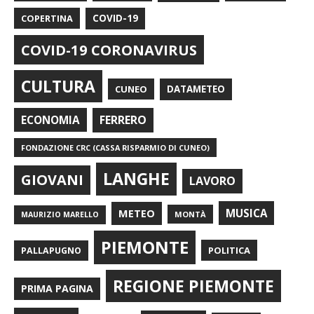
COPERTINA
COVID-19
COVID-19 CORONAVIRUS
CULTURA
CUNEO
DATAMETEO
FERRERO
ECONOMIA
FONDAZIONE CRC (CASSA RISPARMIO DI CUNEO)
LANGHE
GIOVANI
LAVORO
METEO
MUSICA
MONTÀ
MAURIZIO MARELLO
PIEMONTE
POLITICA
PALLAPUGNO
REGIONE PIEMONTE
PRIMA PAGINA