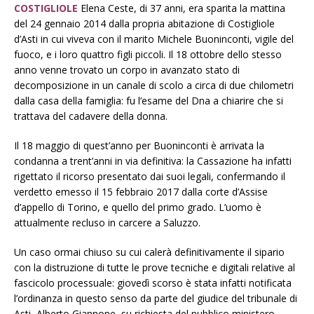
COSTIGLIOLE
Elena Ceste, di 37 anni, era sparita la mattina
del 24 gennaio 2014 dalla propria abitazione di Costigliole
d’Asti in cui viveva con il marito Michele Buoninconti, vigile del
fuoco, e i loro quattro figli piccoli. Il 18 ottobre dello stesso
anno venne trovato un corpo in avanzato stato di
decomposizione in un canale di scolo a circa di due chilometri
dalla casa della famiglia: fu l’esame del Dna a chiarire che si
trattava del cadavere della donna.
Il 18 maggio di quest’anno per Buoninconti è arrivata la
condanna a trent’anni in via definitiva: la Cassazione ha infatti
rigettato il ricorso presentato dai suoi legali, confermando il
verdetto emesso il 15 febbraio 2017 dalla corte d’Assise
d’appello di Torino, e quello del primo grado. L’uomo è
attualmente recluso in carcere a Saluzzo.
Un caso ormai chiuso su cui calerà definitivamente il sipario
con la distruzione di tutte le prove tecniche e digitali relative al
fascicolo processuale: giovedì scorso è stata infatti notificata
l’ordinanza in questo senso da parte del giudice del tribunale di
Asti, Alberto Giannone, su richiesta del pubblico ministero,