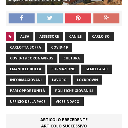
ALBA
ASSESSORE
CANILE
CARLO BO
CARLOTTA BOFFA
COVID-19
COVID-19 CORONAVIRUS
CULTURA
EMANUELE BOLLA
FORMAZIONE
GEMELLAGGI
INFORMAGIOVANI
LAVORO
LOCKDOWN
PARI OPPORTUNITÀ
POLITICHE GIOVANILI
UFFICIO DELLA PACE
VICESINDACO
ARTICOLO PRECEDENTE
ARTICOLO SUCCESSIVO