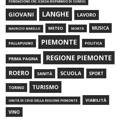
FONDAZIONE CRC (CASSA RISPARMIO DI CUNEO)
LANGHE
GIOVANI
LAVORO
METEO
MUSICA
MONTÀ
MAURIZIO MARELLO
PIEMONTE
POLITICA
PALLAPUGNO
REGIONE PIEMONTE
PRIMA PAGINA
ROERO
SCUOLA
SPORT
SANITÀ
TURISMO
TORINO
VIABILITÀ
UNITÀ DI CRISI DELLA REGIONE PIEMONTE
VINO