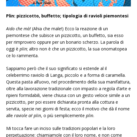
Plin:
pizzicotto, buffetto; tipologia di ravioli piemontesi
Aido che mà!
(Ahia che male!) Ecco la reazione di un
piemontese che subisce un pizzicotto, un buffetto, sia esso
per rimprovero oppure per un bonario scherzo. La parola di
oggi è
plin
; altro non è che un pizzicotto, la sua onomatopea
ce lo rammenta.
Sappiamo però che il suo significato si estende al il
celeberrimo raviolo di Langa, piccolo e a forma di caramella.
Questa pasta all’uovo, nel procedimento della sua manifattura,
oltre alla lavorazione tradizionale con impasto a regola d’arte e
ripieni formidabili, viene chiusa con un gesto veloce simile a un
pizzicotto, per poi essere dichiarata pronta alla cottura e
servita, specie nei giorni di festa; ecco il motivo che dà il nome
alle
raviole aȓ plin
, o più semplicemente
plin
.
Mi tocca fare un inciso sulle tradizioni popolari e la loro
perpetuazione: chiamiamole con il loro nome, e non come