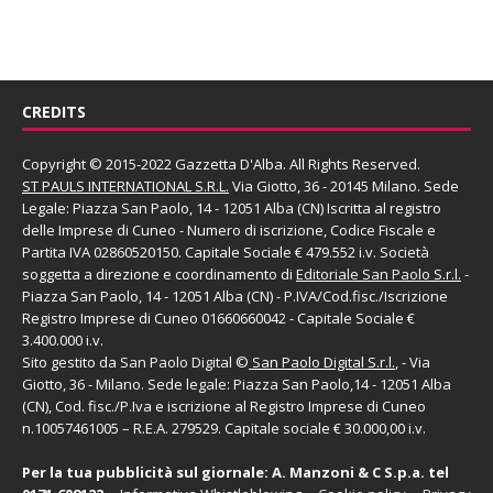
CREDITS
Copyright © 2015-2022 Gazzetta D'Alba. All Rights Reserved.
ST PAULS INTERNATIONAL S.R.L.
Via Giotto, 36 - 20145 Milano. Sede
Legale: Piazza San Paolo, 14 - 12051 Alba (CN) Iscritta al registro
delle Imprese di Cuneo - Numero di iscrizione, Codice Fiscale e
Partita IVA 02860520150. Capitale Sociale € 479.552 i.v. Società
soggetta a direzione e coordinamento di
Editoriale San Paolo
S.r.l.
-
Piazza San Paolo, 14 - 12051 Alba (CN) - P.IVA/Cod.fisc./Iscrizione
Registro Imprese di Cuneo 01660660042 - Capitale Sociale €
3.400.000 i.v.
Sito gestito da
San Paolo Digital
©
San Paolo Digital S.r.l.
, - Via
Giotto, 36 - Milano. Sede legale: Piazza San Paolo,14 - 12051 Alba
(CN), Cod. fisc./P.Iva e iscrizione al Registro Imprese di Cuneo
n.10057461005 – R.E.A. 279529. Capitale sociale € 30.000,00 i.v.
Per la tua pubblicità sul giornale:
A. Manzoni & C S.p.a.
tel