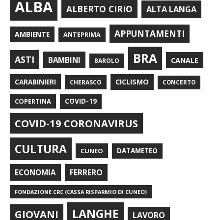
ALBA
ALBERTO CIRIO
ALTA LANGA
APPUNTAMENTI
AMBIENTE
ANTEPRIMA
BRA
ASTI
BAMBINI
CANALE
BAROLO
CARABINIERI
CICLISMO
CHERASCO
CONCERTO
COPERTINA
COVID-19
COVID-19 CORONAVIRUS
CULTURA
CUNEO
DATAMETEO
FERRERO
ECONOMIA
FONDAZIONE CRC (CASSA RISPARMIO DI CUNEO)
LANGHE
GIOVANI
LAVORO