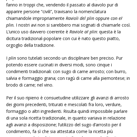
fanno in troppi che, vendendo il passato al diavolo pur di
apparire persone “civili”, travisano la nomenclatura
chiamandole impropriamente
Ravioli del plin
oppure
con eȓ
plin.
I nostri avi non si sarebbero mai sognati di chiamarle così.
L’unico uso davvero coerente è
Raviole aȓ plin
: questa è la
dicitura tradizional-popolare con cui è nato questo piatto,
orgoglio della tradizione.
I
plin
sono tutelati secondo un disciplinare ben preciso. Pur
potendo essere cucinati in diversi modi, sono cinque i
condimenti tradizionali: con sugo di carne arrosto; con burro,
salvia e formaggio grana; con ragù di carne alla piemontese; in
brodo di carne; nel vino.
Per il suo ripieno è consuetudine utilizzare gli avanzi di arrosto
dei giorni precedenti, triturati e mescolati fra loro, verdure,
formaggio o altri ingredienti. Risulta quindi impossibile parlare
di una sola ricetta tradizionale, in quanto variava in relazione
agli avanzi a disposizione; l’utilizzo del sugo d’arrosto per il
condimento, fa sì che sia attestata come la ricetta più