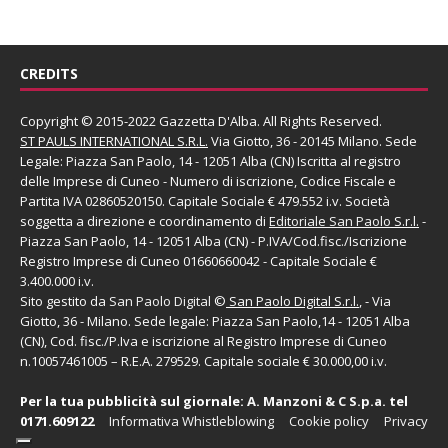
CREDITS
Copyright © 2015-2022 Gazzetta D'Alba. All Rights Reserved.
ST PAULS INTERNATIONAL S.R.L.
Via Giotto, 36 - 20145 Milano. Sede
Legale: Piazza San Paolo, 14 - 12051 Alba (CN) Iscritta al registro
delle Imprese di Cuneo - Numero di iscrizione, Codice Fiscale e
Partita IVA 02860520150. Capitale Sociale € 479.552 i.v. Società
soggetta a direzione e coordinamento di
Editoriale San Paolo
S.r.l.
-
Piazza San Paolo, 14 - 12051 Alba (CN) - P.IVA/Cod.fisc./Iscrizione
Registro Imprese di Cuneo 01660660042 - Capitale Sociale €
3.400.000 i.v.
Sito gestito da
San Paolo Digital
©
San Paolo Digital S.r.l.
, - Via
Giotto, 36 - Milano. Sede legale: Piazza San Paolo,14 - 12051 Alba
(CN), Cod. fisc./P.Iva e iscrizione al Registro Imprese di Cuneo
n.10057461005 – R.E.A. 279529. Capitale sociale € 30.000,00 i.v.
Per la tua pubblicità sul giornale:
A. Manzoni & C S.p.a.
tel
0171.609122
Informativa Whistleblowing
Cookie policy
Privacy