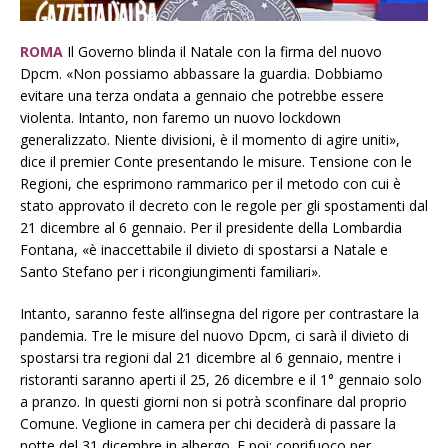
ROMA
Il Governo blinda il Natale con la firma del nuovo
Dpcm. «Non possiamo abbassare la guardia. Dobbiamo
evitare una terza ondata a gennaio che potrebbe essere
violenta. Intanto, non faremo un nuovo lockdown
generalizzato. Niente divisioni, è il momento di agire uniti»,
dice il premier Conte presentando le misure. Tensione con le
Regioni, che esprimono rammarico per il metodo con cui è
stato approvato il decreto con le regole per gli spostamenti dal
21 dicembre al 6 gennaio. Per il presidente della Lombardia
Fontana, «è inaccettabile il divieto di spostarsi a Natale e
Santo Stefano per i ricongiungimenti familiari».
Intanto, saranno feste all’insegna del rigore per contrastare la
pandemia. Tre le misure del nuovo Dpcm, ci sarà il divieto di
spostarsi tra regioni dal 21 dicembre al 6 gennaio, mentre i
ristoranti saranno aperti il 25, 26 dicembre e il 1° gennaio solo
a pranzo. In questi giorni non si potrà sconfinare dal proprio
Comune. Veglione in camera per chi deciderà di passare la
notte del 31 dicembre in albergo. E poi: coprifuoco per