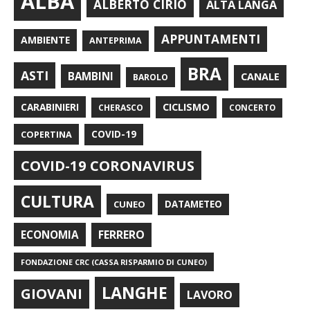
ALBA
ALBERTO CIRIO
ALTA LANGA
APPUNTAMENTI
AMBIENTE
ANTEPRIMA
BRA
ASTI
BAMBINI
CANALE
BAROLO
CARABINIERI
CICLISMO
CHERASCO
CONCERTO
COPERTINA
COVID-19
COVID-19 CORONAVIRUS
CULTURA
CUNEO
DATAMETEO
FERRERO
ECONOMIA
FONDAZIONE CRC (CASSA RISPARMIO DI CUNEO)
LANGHE
GIOVANI
LAVORO