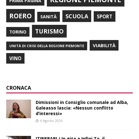
PRIMA PAGINA
ROERO
SCUOLA
SPORT
SANITÀ
TURISMO
TORINO
VIABILITÀ
UNITÀ DI CRISI DELLA REGIONE PIEMONTE
VINO
CRONACA
Dimissioni in Consiglio comunale ad Alba,
Galeasso lascia: «Nessun conflitto
d’interessi»
6 Agosto 2026
ITINERARI / In gita a Infini.To, il